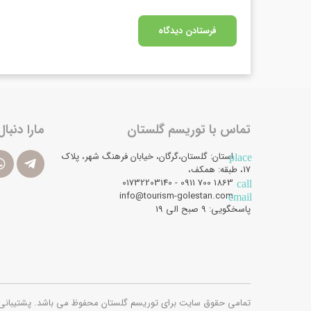
تماس با توریسم گلستان
مارا دنبال
استان: گلستان،گرگان، خیابان فرهنگ شهر، پلاک
place
17، طبقه: همکف،
1863 700 0911 - 01732203140
call
info@tourism-golestan.com
email
پاسخگویی: ۹ صبح الی 19
تمامی حقوق سایت برای توریسم گلستان محفوظ می باشد. پشتیبانی فنی و امن