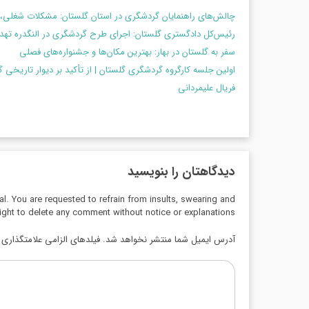
چالش‌های راهنمایان گردشگری در استان گلستان: مشکلات شغلی، 
رئیس‌کل دادگستری گلستان: اجرای طرح گردشگری در النگدره ت
سفر به گلستان در بهار: بهترین مکان‌ها و جشنواره‌های فصلی
اولین جلسه کارگروه گردشگری گلستان | از تأکید بر دیوار تاریخی 
فریال علیمردانی
دیدگاهتان را بنویسید
al. You are requested to refrain from insults, swearing and
ight to delete any comment without notice or explanations.
آدرس ایمیل شما منتشر نخواهد شد. فیلدهای الزامی علامتگذاری ش