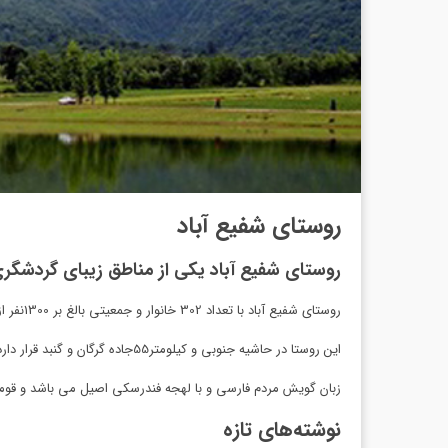
روستای شفیع آباد
روستای شفیع آباد یکی از مناطق زیبای گردشگر
روستای شفیع آباد با تعداد 302 خانوار و جمعیتی بالغ بر 1300نفر از روستا های بخش فندرسک و از توابع شهرستان رامیان در استان گلستان می باشد
این روستا در حاشیه جنوبی و کیلومتر55جاده گرگان و گنبد قرار دارد.فاصله این روستا از مرکز دهستان از مرکز بخش3 کیلومتر و از مرکز شهرستان15 کیلومتر می باشد .
زبان گویش مردم فارسی و با لهجه فندرسکی اصیل می باشد و قوم
نوشته‌های تازه