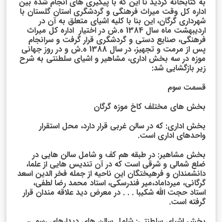
به کتابخانه گردید تا این که با پیگیری های انجام شده بین
اداره کل وقت میراث فرهنگی و گردشگری استان گلستان با
شهرداری گرگان، این بنا با کلیه اشیای متعلق به آن در
اردیبهشت ماه سال 1384 ه.ش در اختیار اداره کل میراث
فرهنگی، صنایع دستی و گردشگری قرار گرفت و سرانجام
پس از مرمت و تجهیز، در سال 1388 ه.ش و در روز جهانی
موزه در سه بخش اداری، مشاهیر و اشیای سلطنتی به شرح
زیر بازگشایی شد:
قسمت سوم
بخش های مختلف کاخ موزه گرگان
بخش اداری: که در سالن غربی قرار دارد، محل استقرار
واحدهای اداری است.
بخش مشاهیر: در طبقه هم کف و شامل سالن هایی در
ضلع شمالی و شرقی است که در آن تندیس هایی از علما،
دانشمندان و فرهیختگان این ناحیه از جمله فخر الدین اسعد
گرگانی، میرداماد،میر فندرسکی، استاد محمد رضا لطفی،
استاد حجت الله شکیبا . . . در معرض دید علاقه مندان قرار
گرفته است.
بخش اشیای سلطنتی: شامل سالن های دیدارهای رسمی،