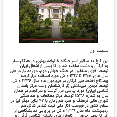
قسمت اول
این کاخ به منظور استراحتگاه خانواده پهلوی در هنگام سفر
به گرگان و دشت ساخته شد و تا پیش از اشغال ایران
توسط قوای متفقین در جنگ جهانی دوم، دوازده بار در طی
سال های 1305 تا 1317 ه.ش مورد استفاده قرار گرفته
بود.کاخ اختصاصی گرگان در فروردین ماه سال 1336 ه.ش
توسط مهدی میردانش (از کارشناسان وقت مرکز باستان
شناسی ایران) مورد بررسی قرار گرفت و سرانجام در همان
سال به شماره 1538 توسط مرکز مطالعات و هماهنگی
شورای عالی فرهنگ و هنر، هم زمان با 42 بنای دیگر نیز در
سطح کشور در فهرست آثار ملی ثبت شد.در شانزدهم
اردیبهشت ماه سال 1339 ه.ش در بر پایی نمایشگاهی از
آثار تاریخی حاصل از کاوش های باستان شناسی گرگان و