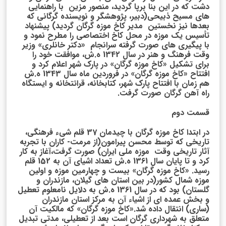
دشت که در این بنا برپا گردید، منصور مزین با راهنمایی
های مسیح ذبیحی(دبیر، پژوهشگر و نویسنده گرگانی که
بعدها نیز نخستین مدیر کاخ موزه گرگان گردید) پیشنهاد
تأسیس یک موزه در محل کاخ اختصاصی را مطرح نمود و
با پیگیری های صورت گرفته سرانجام «دکتر خانلری» وزیر
وقت فرهنگ و هنر در سال 1342 ه.ش، موافقت خود را
برای تشکیل «کاخ موزه گرگان» در پارک شهر اعلام کرد و
افتتاح «کاخ موزه گرگان» در فروردین ماه سال 1343 ه.ش
هم زمان با افتتاح پارک شهر، کتابخانه، قرائتخانه و ایستگاه
راه آهن گرگان صورت گرفت.
قسمت دوم
در ابتدا کاخ موزه گرگان با چیدمان 37 قلم شیء فرهنگی،
تاریخی که توسط محسن پیرامون(از مرمت- کاران با تجربه
آثار تاریخی وقت موزه ملی ایران) صورت گرفت،آغاز به کار
کرد و تا پایان سال 1361 ه.ش تعداد اشیای آن به 152 قلم
رسید. «کاخ موزه گرگان» بیست و چهارمین موزه و اولین
موزه شمال کشور(در بین استان های گیلان، مازندران و
گلستان) بود که در سال 1361 ه.ش به دلایل نامعلوم تعطیل
و بخش عمده ای از اشیاء آن به مرکز استان مازندران
(ساری) انتقال داده شد.«کاخ موزه گرگان» که مالکیت آن
متعلق به شهرداری گرگان است بعد از تعطیلی، مدتی تبدیل