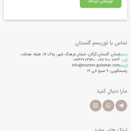
تماس با توریسم گلستان
استان: گلستان،گرگان، خیابان فرهنگ شهر، پلاک 17، طبقه: همکف،
place
1863 700 0911 - 01732203140
call
info@tourism-golestan.com
email
پاسخگویی: ۹ صبح الی 19
مارا دنبال کنید
لینک های مفید