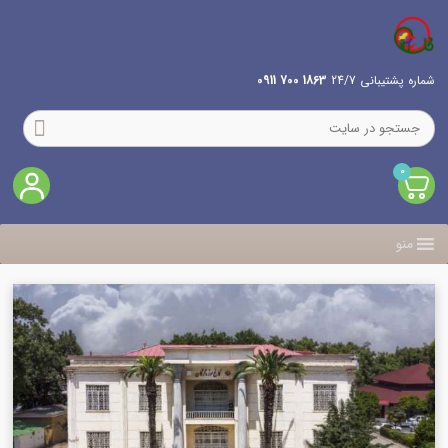
شماره پشتیبانی 24/7
1863 700 0911
0
منو