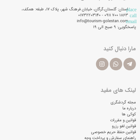
استان: گلستان،گرگان، خیابان فرهنگ شهر، پلاک 17، طبقه: همکف،
place
1863 700 0911 - 01732203140
call
info@tourism-golestan.com
email
پاسخگویی: ۹ صبح الی 19
مارا دنبال کنید
لینک های مفید
مجله گردشگری
درباره ما
کوکی ها
قوانین و مقررات
قوانین لغو رزرو
قوانین حفظ حریم خصوصی
راهنمای سفارش و پرداخت وجه