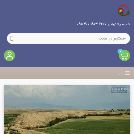
شماره پشتیبانی 24/7
1863 700 0911
0
منو