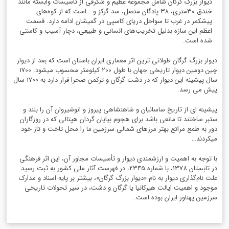
دیوار بزرک گرگان شامل مجموعه عظیم و شگرفی از تاسیسات وابسته مانند
خندق ۳۰متری، ۳۸ پادگان متصل، سد گرکز و …است که از کوه‌های
پیشکمر در غرب تا سواحل دریای کاسپی در گمیشان ادامه دارد. قسمت
اعظم این سازه بدلیل تخریب‌های انسانی و طبیعی، دچار آسیب و کاستی
شده است.
دیوار بزرگ گرگان طولانی ترین اثر معماری ایران باستان است که بعد از دیوار
چین دومین دیوار تاریخی جهان با طول 200 کیلومتر محسوب میشود. 1700
سال پیشینه این دیوار که در دشت گرگان و ترکمن صحرا قرار دارد به 1700 سال
پیش می رسد.
پیشینه ای از تاریخ ساسانیان و شاهنشاهی پیروز و انوشیروان آن را بلند و
ستبر ساختند تا مانعی باشد برای هجوم بیایان گردان هپتالی که در روزگاران
دور به طمع مراتع بهتر مرزهای شمالی سرزمین ما را محل تاخت و تاز خود
میکردند
…
با توجه به اهمیت و ارزشمندی دیوار و تأسیسات مجاور آن، این اثر فرهنگی
در تابستان 1378، با شماره 2345، در فهرست آثار ملی کشور به ثبت رسید
علت نام‌گذاری دیوار به نام «دیوار بزرگ گرگان»، بیشتر بر پایه اسناد و مدارک
موجود و اهمیت ایالت هیرکانیا یا گرگان و دشت، در سیر تحولات تاریخی
سرزمین پهناور ایران بوده است
.