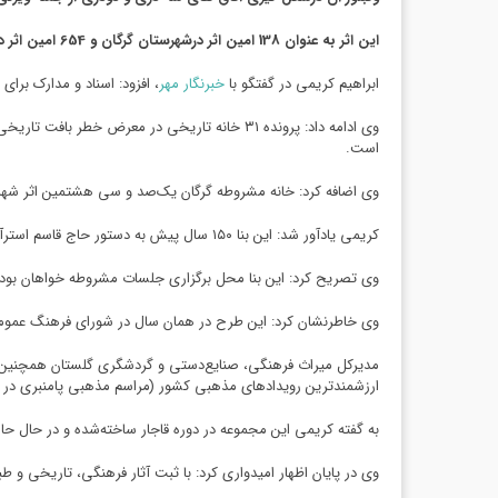
این اثر به عنوان 138 امین اثر درشهرستان گرگان و 654 امین اثر درسطح استان است که به ثبت ملی رسیده است.
ابراهیم کریمی در گفتگو با
خبرنگار مهر
، افزود: اسناد و مدارک برا
وی ادامه داد: پرونده ۳۱ خانه تاریخی در معر
است.
وی اضافه کرد: خانه مشروطه گرگان یک‌صد و سی هشتمین اثر شهرستان گرگان و ۶۵۴ امین اثر در سطح استان است که
کریمی یادآور شد: این بنا ۱۵۰ سال پیش به دستور حاج قاسم استرآبادی توسط یک معمار یزدی ساخته‌شده است و از حدود ۱۵ سال قبل با متروکه شدن اندرونی و بیرونی این مجموعه، تخریب این بنای تاریخی آغاز شد.
وی تصریح کرد: این بنا محل برگزاری جلسات مشروطه خواهان بوده و در سال ۱۳۸۹ برداشت پلان و نقشه‌های حیاط حسینیه انجام شد و قرار بود این بنا به‌عنوان خانه مشروطه استان در
وی خاطرنشان کرد: این طرح در همان سال در شورای فرهنگ عمومی ا
ارزشمندترین رویدادهای مذهبی کشور (مراسم مذهبی پامنبری در شب عاشورا) در ۱۵۰ سال گذشته نیز بوده است و در حال
به گفته کریمی این مجموعه در دوره قاجار ساخته‌شده و در حال
وی در پایان اظهار امیدواری کرد: با ثبت آثار فرهنگی، تاریخی و ط