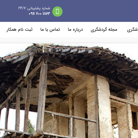
شماره پشتیبانی 24/7
1863 700 0911
دشگری
مجله گردشگری
درباره ما
تماس با ما
ثبت نام همکار