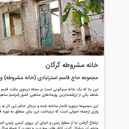
خانه مشروطه گرگان
مجموعه حاج قاسم استرابادی (خانه مشروطه) وا
شاهد یکی از ارزشمندترین رویدادهای مذهبی کشور (مراسم مذهبی پامنبری در شب عاشورا) در 150 سال گذشته ن
این مجموعه دردوره قاجار ساخته شده و درحال حاضر این اثر به 
واری ازجمله اصولی است که درساخت این بنای متعلق به دوره ق
ارتفاع گرفتن بنا از سطح زمین و اجرای آن برروی کرسی چینی آجری
وتبلور آن درشکل گیری اتاق های سه دری و دودری از جمله ویژگ