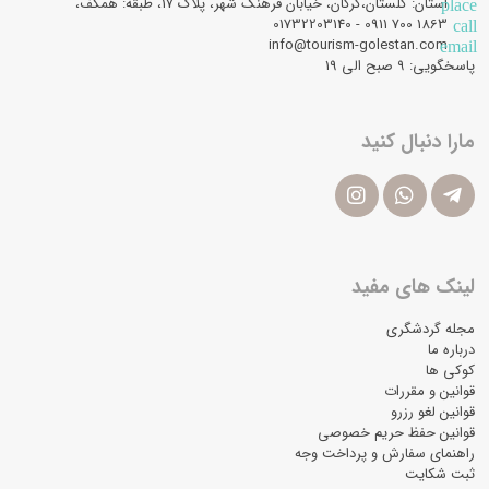
استان: گلستان،گرگان، خیابان فرهنگ شهر، پلاک 17، طبقه: همکف،
place
1863 700 0911 - 01732203140
call
info@tourism-golestan.com
email
پاسخگویی: ۹ صبح الی 19
مارا دنبال کنید
لینک های مفید
مجله گردشگری
درباره ما
کوکی ها
قوانین و مقررات
قوانین لغو رزرو
قوانین حفظ حریم خصوصی
راهنمای سفارش و پرداخت وجه
ثبت شکایت