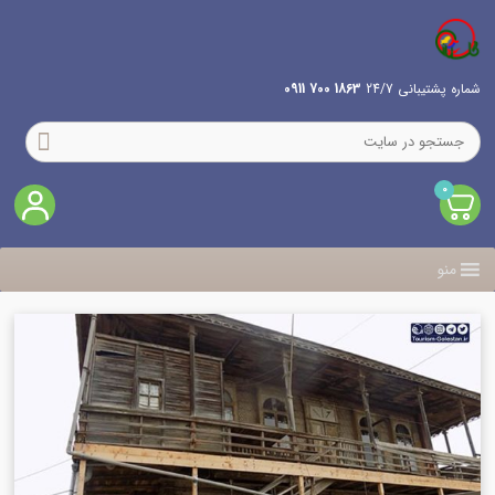
شماره پشتیبانی 24/7
1863 700 0911
0
منو