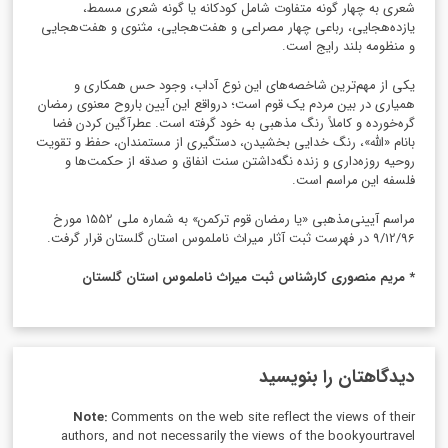
شعری به چهار گونه متفاوت شامل کودکانه یا گونه شعری مسمط،
یازده‌هجایی، رباعی چهار مصراعی و هفت‌هجایی، مثنوی و هفت‌هجایی
و منظومه بلند رایج است.
یکی از مهم‌ترین شاخصه‌های این نوع آداب، وجود حس همکاری و
همیاری در بین مردم یک قوم است؛ درواقع این آیین باروح معنوی رمضان
گره‌خورده و کاملاً رنگ مذهبی به خود گرفته است. عطرآگین کردن فضا
بانام «الله»، رنگ خدایی بخشیدن، دستگیری از مستمندان، حفظ و تقویت
روحیه روزه‌داری و زنده نگه‌داشتن سنت انفاق و صدقه از حکمت‌ها و
فلسفه این مراسم است.
مراسم آیینی‌مذهبی «یا رمضان قوم ترکمن» به شماره ملی 1552 مورخ
9/12/96 در فهرست ثبت آثار میراث ناملموس استان گلستان قرار گرفت.
* مریم منصوری کارشناس ثبت میراث ناملموس استان گلستان
دیدگاهتان را بنویسید
Note:
Comments on the web site reflect the views of their
authors, and not necessarily the views of the bookyourtravel