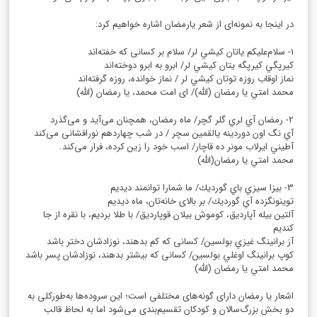
در اینجا به نمونه‌ای از شعر يارمضان اشاره خواهیم کرد:
1- سلام‌علیکم ياتان كيشي لر/ سلام بر کسانی که خفته‌اند
كيرپگي كيرپگه يتان كيشي لر/ ابرو به ابرو دوخته‌اند
نماز اوقاب روزه توتان كيشي لر / نماز خوانده، روزه گرفته‌اند
محمد امتي يا رمضان (الله)/ ای امت محمد، یا رمضان (الله)
2- رمضان آي لري گلر گچر/ ماه رمضان، همچنان می‌آید و می‌گذرد
آي نگ اون دوردينه يالقمين سچر / در شب چهاردهم نورافشانی می‌کند
آطيني ايرلاب مونر ده قاچار/ اسب خود را زین کرده، فرار می‌کند.
محمد امتي يا رمضان(الله)
3- بيزا سيزي باي گورديك/ ما شمارا توانمند دیدیم
توينونگزده آي گورديك/ بر بالای خانه‌تان، ماه دیدیم
آلتين بيله آپارديق، كوموش بيلان قوپارديق/ با طلا بردیم، با نقره از جا
کندیم
آز برانينگ غيزي بولسين/ کسانی که کم بدهند، نوزادشان دختر باشد
كوپ برانينگ اوغلي بولسين/ کسانی که بیشتر بدهند، نوزادشان پسر باشد
محمد امتي يا رمضان (الله)
اشعار یا رمضان دارای گونه‌های مختلفی است؛ این سروده‌ها به‌طورکلی به
دو بخش بزرگ‌سالان و کودکان تقسیم‌بندی می‌شود اما به لحاظ قالب