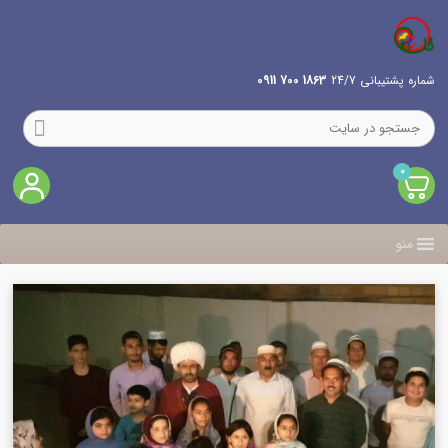
شماره پشتیبانی 24/7
1863 700 0911
0
منو