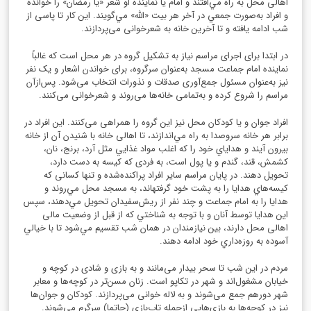
اهالی محل به راه مي‌افتند و امام یا نماینده او شعر «یا رمضان» را خوانده
و افراد به‌صورت جمعي در آخر هر بيت «الله» مي‌گويند. این کار تا پاسی از
شب ادامه یافته و تا آخرین خانه به شعرخوانی می‌پردازند.
در ابتدا برای اجرای مراسم نیاز به تشکیل گروه در هر محل است که غالباً
نماینده امام جماعت مسجد به‌عنوان سرگروه، برای خواندن اشعار و یک نفر
نیز به‌عنوان مسئول جمع‌آوری صدقات و نذورات انتخاب می‌شود. پس‌ازآن
مراسم را شروع کرده و به‌تمامی خانه‌ها می‌روند و شعرخوانی می‌کنند.
افراد جوان و یا کودکان محل نیز این گروه را همراهی می‌کنند. اين افراد در
برابر هر خانه سروصدا به راه مي‌اندازند، تا اهالی خانه با شنيدن آن از خانه
بيرون ‌آيند و هداياي خود را كه اغلب مواد غذايي مثل آرد، برنج، نان،
كشمش، قند، گندم و يا پول است، به فردی كه كيسه به دست دارد،
تحويل دهند. در پایان مراسم سایر افراد پراکنده‌شده و تنها کسانی كه
كيسه‌هاي هدايا را به پشت خود گرفته‎اند، به مسجد محل مي‌روند و
هدايا را به امام جماعت و چند نفر از ریش‌سفیدان تحويل مي‌دهند، سپس
اين هدايا توسط آنان و با توجه به شناختي كه از قبل از وضعیت مالی
اهالی محل دارند، بين نيازمندان در همان شب تقسیم مي‌‌شود تا با خيالي
آسوده به روزه‌داري خود ادامه دهند.
مردم در این شب تا سحر بیدار می‌مانند و به بازی و شادی در کوچه و
خیابان مشغول‌اند و شهر در تکاپو است. زنان مسن‌تر در کوچه‌ها و معابر
شهر دورهم جمع می‌شوند و به لاله خوانی می‌پردازند. کودکان و جوان‌ها
نیز در کوچه‌ها به بازی‌هایی ازجمله تاب‌بازی (چاتما) سرگرم می‌شوند.