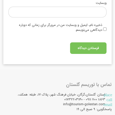
وبسایت
ذخیره نام، ایمیل و وبسایت من در مرورگر برای زمانی که دوباره
دیدگاهی می‌نویسم.
تماس با توریسم گلستان
استان: گلستان،گرگان، خیابان فرهنگ شهر، پلاک 17، طبقه: همکف،
place
1863 700 0911 - 01732203140
call
info@tourism-golestan.com
email
پاسخگویی: ۹ صبح الی 19