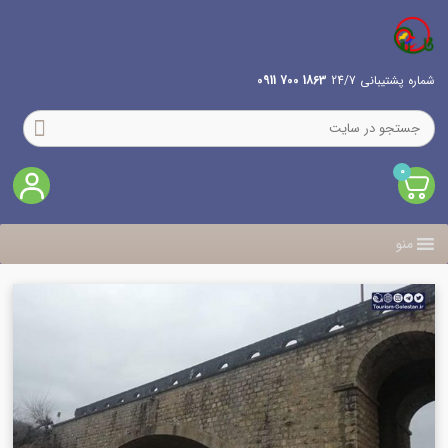
شماره پشتیبانی 24/7
1863 700 0911
0
منو