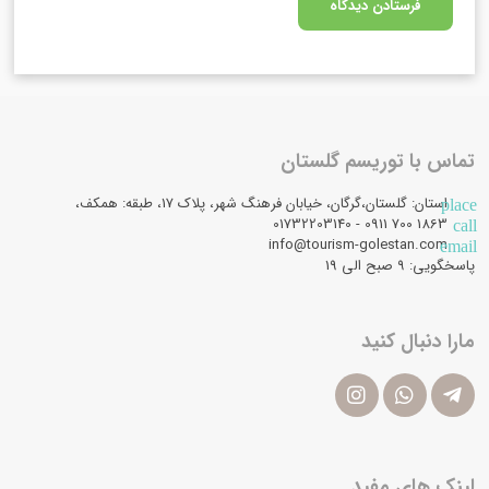
تماس با توریسم گلستان
استان: گلستان،گرگان، خیابان فرهنگ شهر، پلاک 17، طبقه: همکف،
place
1863 700 0911 - 01732203140
call
info@tourism-golestan.com
email
پاسخگویی: ۹ صبح الی 19
مارا دنبال کنید
لینک های مفید