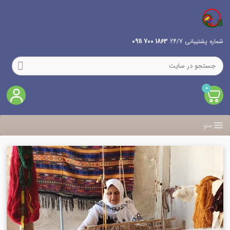
شماره پشتیبانی 24/7
1863 700 0911
0
منو