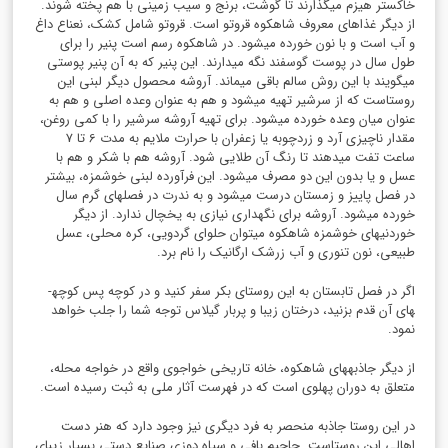
خاکستر هیزم می­گذارند تا گوشت، برنج و سیب زمینی با هم پخته شوند.
از دیگر غذاهای معروف شاه­کوه قروتو است. قروتو شامل کشک، نعناع داغ
و آب است و با نون خورده می­شود. در شاه­کوه رسم است پنیر را برای
طول سال در پوست گوسفند نگه می­دارند. این پنیر که به آن پنیر پوستی
می­گویند با این روش سالم باقی می­ماند. آروشه محصول دیگر لبنی این
روستاست که از سرشیر تهیه می­شود و هم به عنوان وعده اصلی و هم به
عنوان میان وعده خورده می­شود. برای تهیه آروشه سرشیر را با کمی روغن،
مقدار ناچیزی آرد و زردچوبه یا زعفران با حرارت ملایم به مدت 6 تا 7
ساعت تفت می­دهند تا رنگ آن طلایی شود. آروشه هم با شکر و هم با
عسل و یا بدون این دو مصرف می­شود. این فرآورده لبنی خوشمزه، بیشتر
در فصل پاییز و زمستان درست می­شود و به ندرت در فصل­های گرم سال
خورده می­شود. آروشه برای نگهداری نیازی به یخچال ندارد. از دیگر
خوردنی­های خوشمزه شاه­کوه می­توان حلوای گردویی، کره محلی، عسل
طبیعی، نون تنوری و آب زرشک ارگانیک را نام برد.
اگر در فصل تابستان به این روستای بکر سفر کنید و در کوچه پس کوچه­
های آن قدم بزنید، درختان زیبا و پربار گیلاس توجه شما را جلب خواهد
نمود.
از دیگر جاذبه­های شاه­کوه، خانه تاریخی خواجوی واقع در خواجه محله،
متعلق به دوران پهلوی است که در فهرست آثار ملی به ثبت رسیده است.
در این روستا جاذبه منحصر به فرد دیگری نیز وجود دارد که هنر دست
اهالی این روستاست. جاجیم بافی و سیاه دوزی صنایع دستی بسیار زیبای