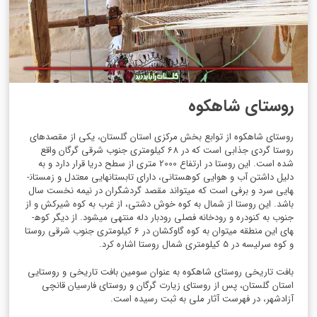
روستای شاهکوه
روستای شاه­کوه از توابع بخش مرکزی استان گلستان، یکی از مقصدهای
روستا گردی جذابی است که در 68 کیلومتری جنوب شرقی گرگان واقع
شده است. این روستا در ارتفاع 2000 متری از سطح دریا قرار دارد و به
دلیل داشتن آب و هوایی کوهستانی، دارای تابستان­هایی معتدل و زمستان­
هایی سرد و برفی است که می­تواند مقصد گردشگران در نیمه نخست سال
باشد. این روستا از شمال به کوه خوش دشتی، از غرب به کوه شیرکش و از
جنوب به کنودره و رودخانه فصلی رودبار دله منتهی می­شود. از دیگر کوه­
های این منطقه می­توان به کوه گاوکشان در 6 کیلومتری جنوب شرقی روستا
و کوه سرلیسه در 5 کیلومتری شمال روستا اشاره کرد.
بافت تاریخی روستای شاه­کوه به عنوان سومین بافت تاریخی و روستایی
استان گلستان، پس از روستای زیارت گرگان و روستای فارسیان قانچی
آزادشهر، در فهرست آثار ملی به ثبت رسیده است.