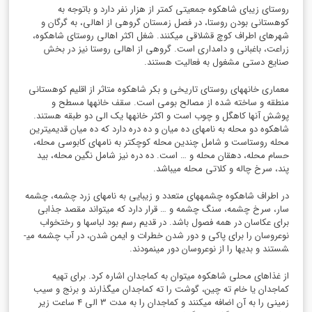
روستای زیبای شاه­کوه جمعیتی کمتر از هزار نفر دارد و باتوجه به
کوهستانی بودن روستا، در فصل زمستان گروهی از اهالی، به گرگان و
شهرهای اطراف کوچ قشلاقی می­کنند. شغل اکثر اهالی روستای شاه­کوه،
زراعت، باغبانی و دامداری است. گروهی از اهالی روستا نیز در بخش
صنایع دستی مشغول به فعالیت هستند.
معماری خانه­های روستای تاریخی و بکر شاه­کوه متاثر از اقلیم کوهستانی
منطقه و ساخته شده از مصالح بومی است. سقف خانه­ها مسطح و
پوشش آن­ها کاهگل و چوب است و اکثر خانه­ها یک الی دو طبقه هستند.
شاه­کوه دو محله به نام­های ده میان و ده دره دارد که ده میان قدیمی­ترین
محله روستاست و شامل چندین محله کوچک­تر به نام­های کابوسی محله،
حسام محله، دهقان محله و … است. ده دره نیز شامل نگین محله، بید
پند، سرخ چاله و کلاتی محله می­باشد.
در اطراف شاه­کوه چشمه­های متعدد و زیبایی به نام­های زرد چشمه، چشمه
سار، سرخ چشمه، سنگ چشمه و … قرار دارد که می­تواند مقصد جذابی
برای عکاسان در همه فصول باشد. در قدیم رسم بود لباس­ها و رختخواب
نوعروسان را برای پاکی و دور شدن خطرات و ایمن شدن، در آب چشمه می­
شستند و بدی­ها را از نوعروسان دور می­نمودند.
از غذاهای محلی شاه­کوه می­توان به کماجدان اشاره کرد. برای تهیه
کماجدان یا خام ته چین، گوشت را ته کماجدان می­گذارند و برنج و سیب
زمینی را به آن اضافه می­کنند و کماجدان را به مدت 3 الی 4 ساعت زیر