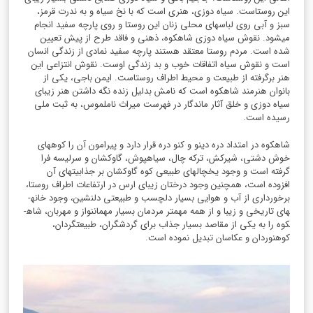
این روستاست. سیاه دوزی، هنری است که با نخ سیاه و به ندرت قرمز،
سبز و آبی روی لباس­های محلی زنان این روستا و روی پارچه سفید انجام
می­شود. نقوش سیاه دوزی شاه­کوه، ذهنی و فاقد طرح از پیش تعیین
شده است. مردم روستا معتقد هستند پارچه سفید نمادی از زندگی انسان
است و نقوش سیاه اتفاقات خوب و بد زندگی اوست. نقوش انتزاعی این
هنر برگرفته از طبیعت و محیط اطراف روستاست. ایمن باجی، یکی از
بانوان هنرمند شاه­کوه است که نامش بدلیل زنده نگه داشتن هنر زیبای
سیاه دوزی و خلق آثار ماندگار در فهرست میراث ناملموس، به ثبت ملی
رسیده است.
شاه­کوه در امتداد دره دینو و کنو دره قرار دارد و پیرامون آن را کوه­های
خوش دشتی، شیرکش، ترکه چال، سیاهپوش، گاوکشان و سرلیسه فرا
گرفته است و وجود یخچال­های طبیعی کوه گاوکشان بر جذابیت­های آن
افزوده است، همچنین وجود درختان زیبای ارس در ارتفاعات اطراف روستا،
برخورداری از آب و هوایی بسیار دلچسب و طبیعتی دلنشین، وجود خانه­
های تاریخی و زیبا و از همه مهمتر مردمان بسیار مهمان­نواز و مهربان، شاه­
کوه را به یکی از مقاصد بسیار جذاب برای گردشگران، طبیعتگردان،
کوهنوردان و عکاسان تبدیل نموده است.