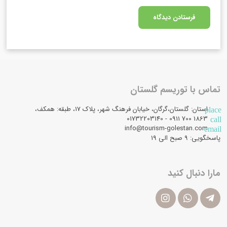
تماس با توریسم گلستان
استان: گلستان،گرگان، خیابان فرهنگ شهر، پلاک 17، طبقه: همکف،
place
1863 700 0911 - 01732203140
call
info@tourism-golestan.com
email
پاسخگویی: ۹ صبح الی 19
مارا دنبال کنید