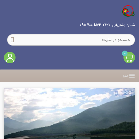
شماره پشتیبانی 24/7
1863 700 0911
0
منو