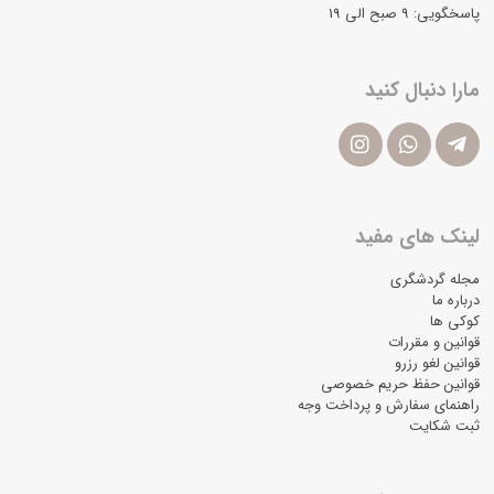
پاسخگویی: ۹ صبح الی 19
مارا دنبال کنید
لینک های مفید
مجله گردشگری
درباره ما
کوکی ها
قوانین و مقررات
قوانین لغو رزرو
قوانین حفظ حریم خصوصی
راهنمای سفارش و پرداخت وجه
ثبت شکایت