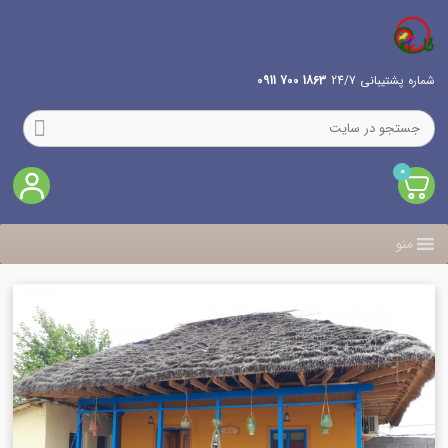
شماره پشتیبانی 24/7
1863 700 0911
0
منو