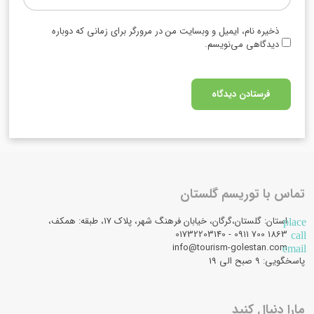
ذخیره نام، ایمیل و وبسایت من در مرورگر برای زمانی که دوباره
دیدگاهی می‌نویسم.
تماس با توریسم گلستان
استان: گلستان،گرگان، خیابان فرهنگ شهر، پلاک 17، طبقه: همکف،
place
1863 700 0911 - 01732203140
call
info@tourism-golestan.com
email
پاسخگویی: ۹ صبح الی 19
مارا دنبال کنید