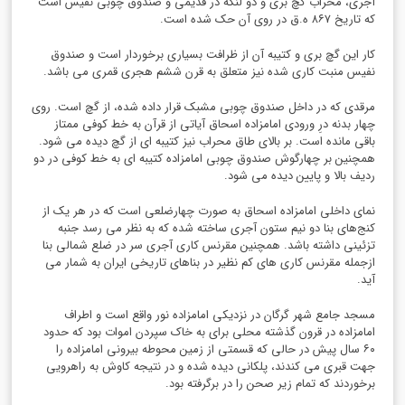
آجری، محراب گچ بری و دو لنگه در قدیمی و صندوق چوبی نفیس است
که تاریخ ۸۶۷ ه.ق در روی آن حک شده است.
کار این گچ بری و کتیبه آن از ظرافت بسیاری برخوردار است و صندوق
نفیس منبت کاری شده نیز متعلق به قرن ششم هجری قمری می باشد.
مرقدی که در داخل صندوق چوبی مشبک قرار داده شده، از گچ است. روی
چهار بدنه درِ ورودی امامزاده اسحاق آیاتی از قرآن به خط کوفی ممتاز
باقی مانده است. بر بالای طاق محراب نیز کتیبه ای از گچ دیده می شود.
همچنین بر چهارگوش صندوق چوبی امامزاده کتیبه ای به خط کوفی در دو
ردیف بالا و پایین دیده می شود.
نمای داخلی امامزاده اسحاق به صورت چهارضلعی است که در هر یک از
کنج‌های بنا دو نیم ستون آجری ساخته شده که به نظر می رسد جنبه
تزئینی داشته باشد. همچنین مقرنس کاری آجری سر در ضلع شمالی بنا
ازجمله مقرنس کاری های کم نظیر در بناهای تاریخی ایران به شمار می
آید.
مسجد جامع شهر گرگان در نزدیکی امامزاده نور واقع است و اطراف
امامزاده در قرون گذشته محلی برای به خاک سپردن اموات بود که حدود
۶۰ سال پیش در حالی که قسمتی از زمین محوطه بیرونی امامزاده را
جهت قبری می کندند، پلکانی دیده شده و در نتیجه کاوش به راهرویی
برخوردند که تمام زیر صحن را در برگرفته بود.