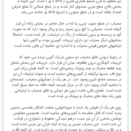
نیز متعلق به قرن ششم هجری قمری ( ۵۲۵ ه ق ) است. این‌ کتیبه‌ از
بخش‌ بالای‌ ضلع‌ غربی‌ صندوق‌ آغاز شده‌، و در ضلع‌ شمالی‌ تا ضلع‌ شرقی‌
امتداد یافته‌ است‌ و در ضلع‌ جنوبی‌ با تاریخ‌ ۵۲۵ ق خاتمه‌ می‌ یابد.
محراب‌: در ضلع‌ جنوب‌ غربی‌ بنا که در حال حاضر در بخش زنانه آن قرار
گرفته است، محرابی‌ با گچ‌ بری‌ بسیار زیبا و پرکار وجود دارد که‌ به‌ صورت‌
گود و برجسته‌ و بدون‌ استفاده‌ از رنگ‌ در تزئینات‌، کار شده‌ است‌. احتمالاً
بخشهای‌ دیگر محراب‌ نیز دارای‌ تزیینات‌ گچبری‌ بوده‌، و اکنون‌ تنها
لچکیهای‌ طرفین‌ قوس‌ محراب‌ و تا اندازه‌ ای‌ حاشیة آن‌ باقی‌ مانده‌ است‌.
در زاویة درونی‌ طاق‌ محراب‌ دو ستون‌ باریک‌ گچی‌ دیده‌ می ‌شود که‌
تزیینات‌ گچکاری‌ درون‌ طاقچه‌، میان‌ آن‌ قرار دارد. تزیینات‌ این‌ بخش‌ شامل‌
چند قطعه مشبک‌ و چند پیچک‌ زنجیره‌ای‌ است‌. به‌ گفته هیلن‌ براند این‌
نوع‌ قاب‌ بندیها برگرفته‌ از گچبری‌های‌ سامره‌ است‌ و نمونه تزئینات‌ آن‌ نیز
در مسجد جامع‌ نایین‌ وجود دارد. در هر یک‌ از لچکیهای‌ محراب‌، شمسه‌ای‌
با حاشیه گلدار وجود دارد که‌ در مرکز شمسه‌ کلمة «الله‌» به‌ خط نسخ‌ کنده‌
شده‌ است‌. فضای‌ باقی‌ مانده درون‌ هر لچکی‌ و طاق‌ محراب‌ با تزئیناتی‌
چون‌ بته‌ جقه‌ های‌ مشبک‌ و پیچک‌ پر شده‌ است‌.
روی‌ هر یک‌ از نقوش‌ یاد شده‌ با سوراخهایی‌ متعدد اشکال‌ هندسی‌ بدیعی‌
پدید آمده‌ که‌ قابل‌ مقایسه‌ با گچبری‌های‌ سامره‌ است‌. همچنین‌ معکوس‌
نوشتن‌ بخشی‌ از آن‌ نیز سبب‌ درهم‌ تنیدگی‌ خطوط و دشواری‌ در قرائت‌
آن‌ شده‌ است‌. این محراب نفیس و زیبا به آیات قرآن نیز مزین شده است
و در بالا و پیشانی محراب به صورت قرینه در دو دایره تو در تو کلمه الله و