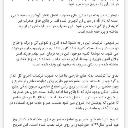
در کنار آن یک ترنج دیده می شود.
نقوش به کار رفته در لچکی های محراب شامل نقش گوشواره و قبه هایی
است که نام الله در میان آن گچبری شده اند. بر بالای طاق محراب نیز
کتیبه ای از گچ دیده می شود. این محراب در عصر ایلخانان در این بنا
ساخته و پرداخته شده است.
درِ قدیمی‌: تزئینات‌ این‌ در به‌ شیوة کنده‌ کاری‌ و نقوش‌ گل‌ و برگ‌ و طرح‌
ترنجی‌ در وسط است‌. کتیبه کنده ‌کاری‌ شده ای بر چهارچوب این‌ در دیده
می شود. به‌ نوشتة کتیبه موجود، این‌ در به‌ فرمان‌ امیر بهادر فرزند امیر
جلال ‌الدین‌ بایزید و توسط فردی‌ به‌ نام‌ حاجی‌ محمد در تاریخ‌ ۸۵۷ ق‌
ساخته‌ شده‌ و به بنای‌ معروف‌ به‌ مشهد نور وقف‌ شده‌ است‌.
نمای بنا: تزئینات بدنه های خارجی بنا نیز به صورت تزئینات آجری گل انداز
و گره چینی هستند. بنای امامزاده نور دارای پلان دوازده ضلعی از خارج و
چهار ضلعی از داخل است. بر روی رأس اضلاع خارجی، بیرون زدگی های
مثلثی شکل وجود دارد که تا بالای نما ادامه یافته است. طول هر ضلع بنا
از خارج حدود دو متر و از داخل هفت متر است. ارتفاع بنا در حال حاضر
تا جایی که پوشش بام شروع می شود هشت متر و ملات مورد استفاده در
این بنا آهک و ماسه می باشد.
ضریح: در دهه های اخیر برای امامزاده ضریح فلزی ساخته شد که در روز
عید غدیر سال۱۳۴۴ خورشیدی بر روی مرقد نصب شده است. این ضریح