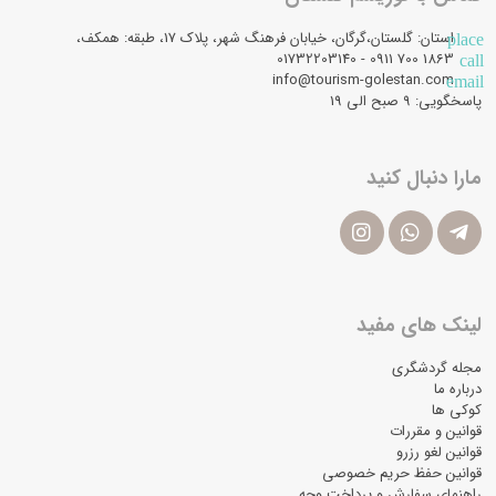
استان: گلستان،گرگان، خیابان فرهنگ شهر، پلاک 17، طبقه: همکف،
place
1863 700 0911 - 01732203140
call
info@tourism-golestan.com
email
پاسخگویی: ۹ صبح الی 19
مارا دنبال کنید
لینک های مفید
مجله گردشگری
درباره ما
کوکی ها
قوانین و مقررات
قوانین لغو رزرو
قوانین حفظ حریم خصوصی
راهنمای سفارش و پرداخت وجه