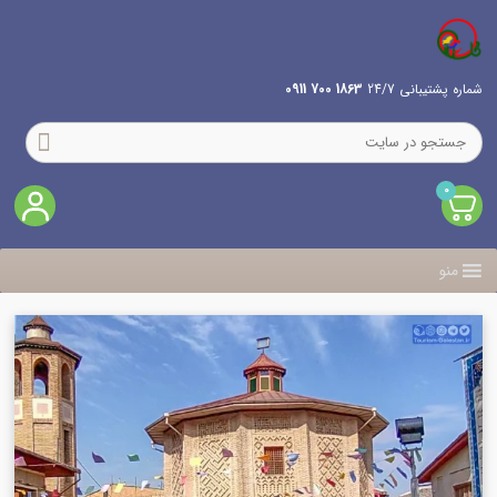
شماره پشتیبانی 24/7
1863 700 0911
0
منو