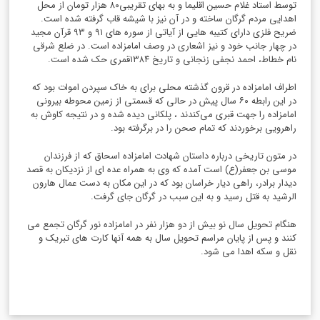
توسط استاد غلام حسین اقلیما و به بهای تقریبی۸۰ هزار تومان از محل
اهدایی مردم گرگان ساخته و در آن نیز با شیشه قاب گرفته شده است.
ضریح‌ فلزی‌ دارای‌ کتیبه ‌هایی‌ از آیاتی‌ از سوره‌ های‌ ۹۱ و ۹۳ قرآن‌ مجید
در چهار جانب‌ خود و نیز اشعاری‌ در وصف‌ امامزاده‌ است‌. در ضلع‌ شرقی‌
نام‌ خطاط، احمد نجفی‌ زنجانی‌ و تاریخ‌ ۱۳۸۴قمری‌ حک‌ شده‌ است‌.
اطراف امامزاده در قرون گذشته محلی برای به خاک سپردن اموات بود که
در این رابطه ۶۰ سال پیش در حالی که قسمتی از زمین محوطه بیرونی
امامزاده را جهت قبری می‌کندند ، پلکانی دیده شده و در نتیجه کاوش به
راهرویی برخوردند که تمام صحن را در برگرفته بود.
در متون تاریخی درباره داستان شهادت امامزاده اسحاق که از فرزندان
موسی بن جعفر(ع) است آمده که وی به همراه عده ای از نزدیکان به قصد
دیدار برادر، راهی دیار خراسان بود که در این مکان به دست عمال هارون
الرشید به قتل رسید و به این سبب در گرگان جای گرفت.
هنگام تحویل سال نو بیش از دو هزار نفر در امامزاده نور گرگان تجمع می
‌کنند و پس از پایان مراسم تحویل سال به همه آنها کارت ‌های تبریک و
نقل و سکه اهدا می‌ شود.