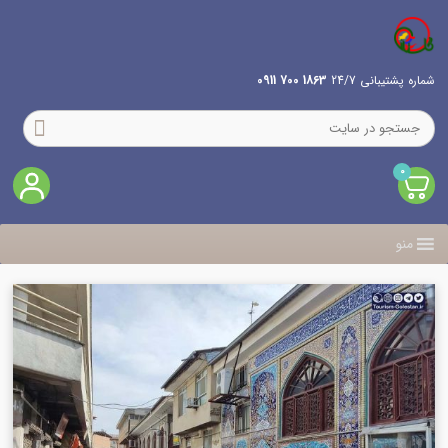
شماره پشتیبانی 24/7
1863 700 0911
0
منو