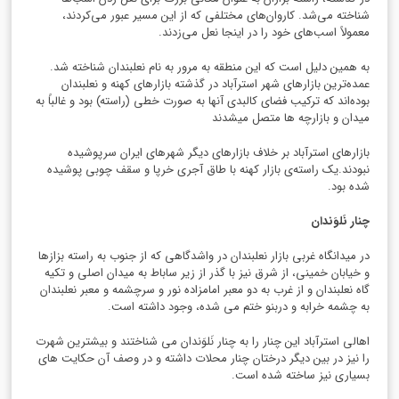
شناخته می‌شد. کاروان‌های مختلفی که از این مسیر عبور می‌کردند،
معمولاً اسب‌های خود را در اینجا نعل می‌زدند.
به همین دلیل است که این منطقه به مرور به نام نعلبندان شناخته شد.
عمده‌ترین بازارهای شهر استرآباد در گذشته بازارهای کهنه و نعلبندان
بوده‌اند که ترکیب فضای کالبدی آنها به صورت خطی (راسته) بود و غالباً به
میدان و بازارچه ها متصل میشدند
بازارهای استرآباد بر خلاف بازارهای دیگر شهرهای ایران سرپوشیده
نبودند.یک راسته‌ی بازار کهنه با طاق آجری خرپا و سقف چوبی پوشیده
شده بود.
چنار نَلوَندان
در میدانگاه غربی بازار نعلبندان در واشدگاهی که از جنوب به راسته بزازها
و خیابان خمینی، از شرق نیز با گذر از زیر ساباط به میدان اصلی و تکیه
گاه نعلبندان و از غرب به دو معبر امامزاده نور و سرچشمه و معبر نعلبندان
به چشمه خرابه و دربنو ختم می شده، وجود داشته است.
اهالی استرآباد این چنار را به چنار نَلوَندان می شناختند و بیشترین شهرت
را نیز در بین دیگر درختان چنار محلات داشته و در وصف آن حکایت های
بسیاری نیز ساخته شده است.