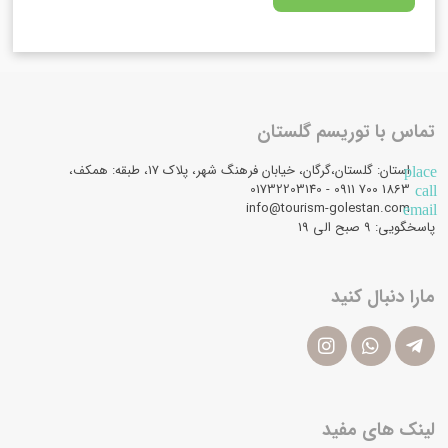
تماس با توریسم گلستان
استان: گلستان،گرگان، خیابان فرهنگ شهر، پلاک 17، طبقه: همکف،
place
1863 700 0911 - 01732203140
call
info@tourism-golestan.com
email
پاسخگویی: ۹ صبح الی 19
مارا دنبال کنید
لینک های مفید