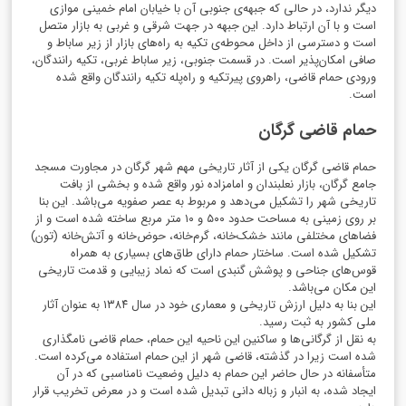
دیگر ندارد، در حالی که جبهه‌ی جنوبی آن با خیابان امام خمینی موازی
است و با آن ارتباط دارد. این جبهه در جهت شرقی و غربی به بازار متصل
است و دسترسی از داخل محوطه‌ی تکیه به راه‌های بازار از زیر ساباط و
صافی امکان‌پذیر است. در قسمت جنوبی، زیر ساباط غربی، تکیه رانندگان،
ورودی حمام قاضی، راهروی پیرتکیه و راه‌پله تکیه رانندگان واقع شده
است.
حمام قاضی گرگان
حمام قاضی گرگان یکی از آثار تاریخی مهم شهر گرگان در مجاورت مسجد
جامع گرگان، بازار نعلبندان و امامزاده نور واقع شده و بخشی از بافت
تاریخی شهر را تشکیل می‌دهد و مربوط به عصر صفویه می‌باشد. این بنا
بر روی زمینی به مساحت حدود
۵۰۰
و
۱۰
متر مربع ساخته شده است و از
فضاهای مختلفی مانند خشک‌خانه، گرم‌خانه، حوض‌خانه و آتش‌خانه (تون)
تشکیل شده است. ساختار حمام دارای طاق‌های بسیاری به همراه
قوس‌های جناحی و پوشش گنبدی است که نماد زیبایی و قدمت تاریخی
این مکان می‌باشد.
این بنا به دلیل ارزش تاریخی و معماری خود در سال
۱۳۸۴
به عنوان آثار
ملی کشور به ثبت رسید.
به نقل از گرگانی‌ها و ساکنین این ناحیه این حمام، حمام قاضی نامگذاری
شده است زیرا در گذشته، قاضی شهر از این حمام استفاده می‌کرده است.
متأسفانه در حال حاضر این حمام به دلیل وضعیت نامناسبی که در آن
ایجاد شده، به انبار و زباله دانی تبدیل شده است و در معرض تخریب قرار