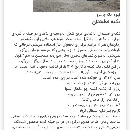
قهوه خانه پاسرو
تکیه نعلبندان
تکیه‌ی نعلبندان، با نمایی مربع شکل، به‌وسیله‌ی بناهای دو طبقه با کاربری
تجاری و مذهبی، تشکیل شده است. طبقه‌های بالایی این تکیه، در
زمان‌های غیر از مراسم عزاداری به‌عنوان انبار استفاده می‌شود درحالی که
طبقات پایین‌تر، به‌طور معمول در زمان‌هایی که مراسم عزاداری برگزار
نمی‌شود، به‌عنوان فضاهای تجاری به‌کار می‌روند همچنین مراسم “طوق
بندان” در این محوطه در روز پنجم ماه محرم هر سال، برگزار می‌گردد.
در این تکیه، یک کتیبه با تاریخ
۱۲۰۱
ق از گذشته وجود داشته است، اما
امروزه هیچ آثاری از آن باقی نمانده است. متن شعر کتیبه که در
سال
1327
ق خوانده شده است در زیر آمده است:
این قصر نیلگون که دم از خلد می‌زند
روزی که کشته گشته چو سلطان نینوا
این تکیه که شورش او عرش می‌رود
از ناله‌های زار محبان کربلا
گفتا خردنویس هزار و دویست و یک
تاریخ بهر تکیه سلطان کربلا
ساختار معماری تکیه‌ی نعلبندان به سبک دوره‌ی پهلوی دوم است و همه‌ی
ساختمان‌های اطراف فضای مرکزی در هر دو طبقه کاملاً محصور شده‌اند.
جبهه‌ی شمالی این تکیه بسته است و هیچ ارتباطی با گذرها یا محله‌های