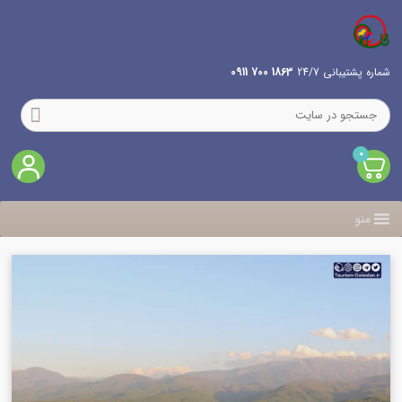
شماره پشتیبانی 24/7
1863 700 0911
0
منو