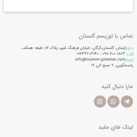
تماس با توریسم گلستان
استان: گلستان،گرگان، خیابان فرهنگ شهر، پلاک 17، طبقه: همکف،
place
1863 700 0911 - 01732203140
call
info@tourism-golestan.com
email
پاسخگویی: ۹ صبح الی 19
مارا دنبال کنید
لینک های مفید