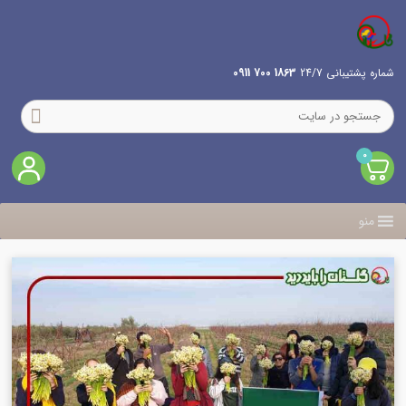
شماره پشتیبانی 24/7
1863 700 0911
0
منو