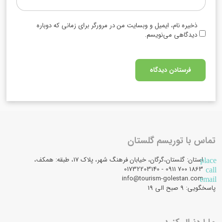
ذخیره نام، ایمیل و وبسایت من در مرورگر برای زمانی که دوباره
دیدگاهی می‌نویسم.
تماس با توریسم گلستان
استان: گلستان،گرگان، خیابان فرهنگ شهر، پلاک 17، طبقه: همکف،
place
1863 700 0911 - 01732203140
call
info@tourism-golestan.com
email
پاسخگویی: ۹ صبح الی 19