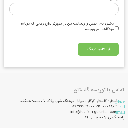
ذخیره نام، ایمیل و وبسایت من در مرورگر برای زمانی که دوباره
دیدگاهی می‌نویسم.
تماس با توریسم گلستان
استان: گلستان،گرگان، خیابان فرهنگ شهر، پلاک 17، طبقه: همکف،
place
1863 700 0911 - 01732203140
call
info@tourism-golestan.com
email
پاسخگویی: ۹ صبح الی 19