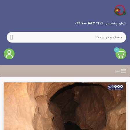
شماره پشتیبانی 24/7
1863 700 0911
0
منو