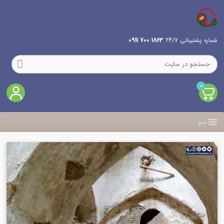
شماره پشتیبانی 24/7
1863 700 0911
0
منو