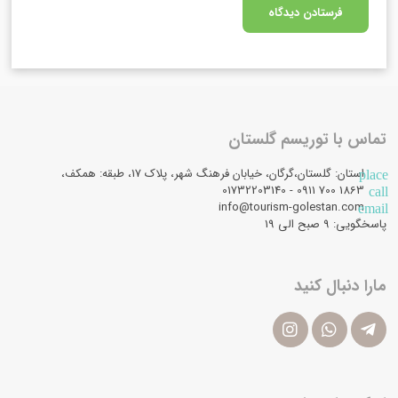
تماس با توریسم گلستان
استان: گلستان،گرگان، خیابان فرهنگ شهر، پلاک 17، طبقه: همکف،
place
1863 700 0911 - 01732203140
call
info@tourism-golestan.com
email
پاسخگویی: ۹ صبح الی 19
مارا دنبال کنید