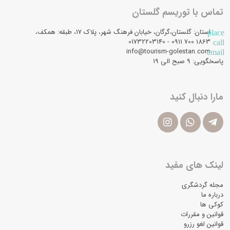
تماس با توریسم گلستان
استان: گلستان،گرگان، خیابان فرهنگ شهر، پلاک 17، طبقه: همکف،
place
1863 700 0911 - 01732203140
call
info@tourism-golestan.com
email
پاسخگویی: ۹ صبح الی 19
مارا دنبال کنید
لینک های مفید
مجله گردشگری
درباره ما
کوکی ها
قوانین و مقررات
قوانین لغو رزرو