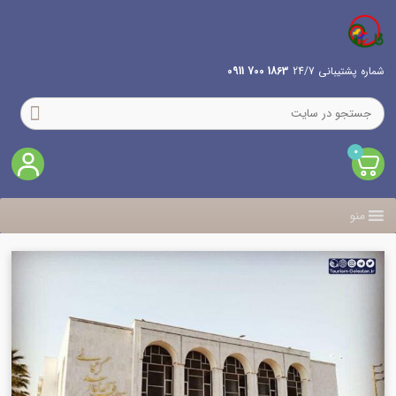
شماره پشتیبانی 24/7
1863 700 0911
0
منو