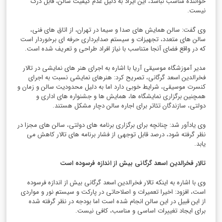
خواننده مناسب نباشد، این ایراد به دلیل عدم کیفیت سالن، قابل درک
نیست.
وی گفت: سالن همایش های صدا و سیما در تهران، از اتاق های فنی،
سالن های متعدد، تجهیزات و سیستم صدابرداری حرفه ای برخوردار است
که در واقع فضای آنجا متناسب با نیاز افراد طراحی و تعریف شده است.
مدیر آموزشگاه موسیقی آریا با اشاره به اجرای هنر های نمایشی در تالار
فخرالدین اسعد گرگانی، تصریح کرد: هنرهای نمایشی نسبت به اجرای
کنسرت موسیقی، شرایط خوبی دارد اما به دلیل محدودیت سالن و زمان و
همچنین برگزاری نمایشگاه ها، همایش ها و جشنواره های اداری و
دولتی، سازندگان تئاتر برای اجاره سالن دچار مشکل هستند.
وی یادآور شد: چنانچه برای برگزاری برنامه های دولتی، سالن های مجزا در
نظر گرفته شود، درصد قابل توجهی از فشار برنامه های تالار کاهش می
یابد.
تالار فخرالدین اسعد گرگانی بیش از اندازه فرسوده است
وی با اشاره به اینکه تالار فخرالدین اسعد گرگانی بیش از اندازه فرسوده
است، افزود: اخیرا تعمیرات و اصلاحاتی در پارکت و سیستم نور و مواردی
از این قبیل در این سالن انجام شده است اما بودجه در نظر گرفته شده
برای ایجاد تغییرات اساسی و مناسب، کافی نیست.