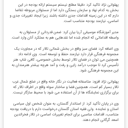
پهلوانی نژاد تاکید کرد: دقیقا مطلع نیستم سیستم ارائه بودجه در این
بخش به کدام نهاد و سازمان بستگی دارد اما از مسئولان مربوطه تقاضا
دارم که در این زمینه اقدامات جدی داشته باشند زیرا ایجاد تغییرات جدی و
اساسی، نیازمند بودجه متناسب است.
مدیر آموزشگاه موسیقی آریا بیان کرد: ضمن قدردانی از مسئولان به
واسطه اقداماتی که انجام شده اما نقدهایی هم به عملکرد آنان وارد است.
وی اضافه کرد: فضای سبز واقع در بخش شمالی تالار که در مجاورت یک
مجموعه فرهنگی قرار دارد نیازمند حفظ و توسعه است. وی ادامه داد:
همچنین می توان در فضای تالار توسط بخش خصوصی، کافی شاپ هنر
تأسیس کرد تا موجب درآمد زایی و رفت و آمد هرچه بیشتر هنرمندان به
این مجموعه فرهنگی شود.
پهلوانی نژاد افزود: متاسفانه فعالیت در نگار خانه واقع در ضلع شمال غرب
تالار بسیار کم است، همچنین فضا و ساختار سوله واقع در اطراف تالار که
برای برگزاری نمایشگاه ها از آن استفاده می شود با محیط سازگار نیست.
وی در پایان تأکید کرد: از استاندار گلستان، به عنوان شخص اول سیاسی
استان و نماینده ولی فقیه استان گلستان درخواست دارم با دریافت بودجه
متناسب، اقدامات مناسبی برای انجام تغییرات اساسی در تالار فخرالدین
اسعد گرگانی انجام دهند.