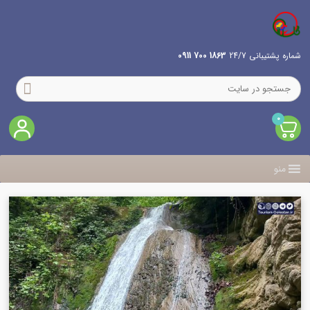
شماره پشتیبانی 24/7
1863 700 0911
0
منو