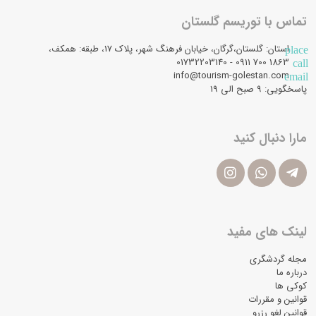
تماس با توریسم گلستان
استان: گلستان،گرگان، خیابان فرهنگ شهر، پلاک 17، طبقه: همکف،
place
1863 700 0911 - 01732203140
call
info@tourism-golestan.com
email
پاسخگویی: ۹ صبح الی 19
مارا دنبال کنید
لینک های مفید
مجله گردشگری
درباره ما
کوکی ها
قوانین و مقررات
قوانین لغو رزرو