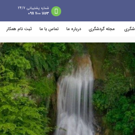
شماره پشتیبانی 24/7
1863 700 0911
دشگری
مجله گردشگری
درباره ما
تماس با ما
ثبت نام همکار