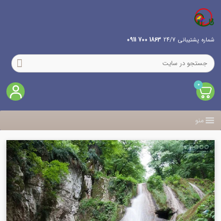
شماره پشتیبانی 24/7
1863 700 0911
0
منو