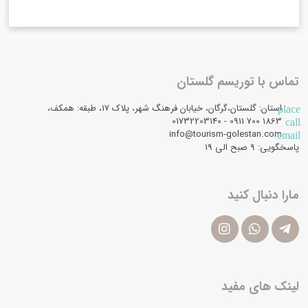
تماس با توریسم گلستان
استان: گلستان،گرگان، خیابان فرهنگ شهر، پلاک 17، طبقه: همکف،
place
1863 700 0911 - 01732203140
call
info@tourism-golestan.com
email
پاسخگویی: ۹ صبح الی 19
مارا دنبال کنید
لینک های مفید