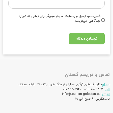
ذخیره نام، ایمیل و وبسایت من در مرورگر برای زمانی که دوباره
دیدگاهی می‌نویسم.
تماس با توریسم گلستان
استان: گلستان،گرگان، خیابان فرهنگ شهر، پلاک 17، طبقه: همکف،
place
1863 700 0911 - 01732203140
call
info@tourism-golestan.com
email
پاسخگویی: ۹ صبح الی 19