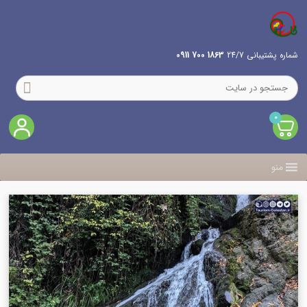
شماره پشتیبانی 24/7
1863 700 0911
0
منو