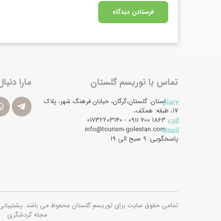
تماس با توریسم گلستان
مارا دنبال
استان: گلستان،گرگان، خیابان فرهنگ شهر، پلاک
place
17، طبقه: همکف،
1863 700 0911 - 01732203140
call
info@tourism-golestan.com
email
پاسخگویی: ۹ صبح الی 19
تمامی حقوق سایت برای توریسم گلستان محفوظ می باشد. پشتیبانی فنی و امن
مجله گردشگری