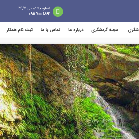
شماره پشتیبانی 24/7
1863 700 0911
دشگری
مجله گردشگری
درباره ما
تماس با ما
ثبت نام همکار