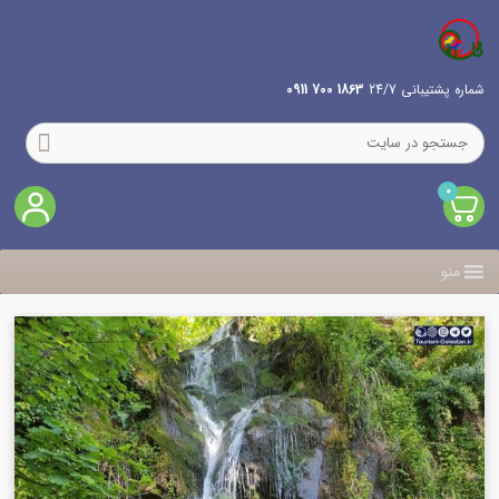
شماره پشتیبانی 24/7
1863 700 0911
0
منو