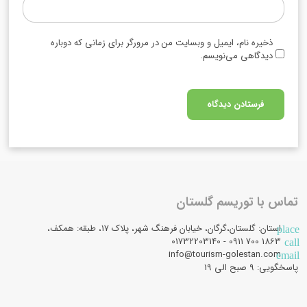
ذخیره نام، ایمیل و وبسایت من در مرورگر برای زمانی که دوباره
دیدگاهی می‌نویسم.
تماس با توریسم گلستان
استان: گلستان،گرگان، خیابان فرهنگ شهر، پلاک 17، طبقه: همکف،
place
1863 700 0911 - 01732203140
call
info@tourism-golestan.com
email
پاسخگویی: ۹ صبح الی 19