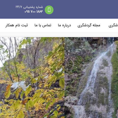
شماره پشتیبانی 24/7
1863 700 0911
دشگری
مجله گردشگری
درباره ما
تماس با ما
ثبت نام همکار