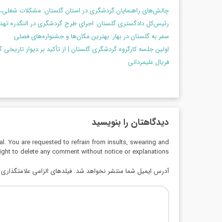
چالش‌های راهنمایان گردشگری در استان گلستان: مشکلات شغلی، 
رئیس‌کل دادگستری گلستان: اجرای طرح گردشگری در النگدره ت
سفر به گلستان در بهار: بهترین مکان‌ها و جشنواره‌های فصلی
اولین جلسه کارگروه گردشگری گلستان | از تأکید بر دیوار تاریخی 
فریال علیمردانی
دیدگاهتان را بنویسید
al. You are requested to refrain from insults, swearing and
ight to delete any comment without notice or explanations.
آدرس ایمیل شما منتشر نخواهد شد. فیلدهای الزامی علامتگذاری ش