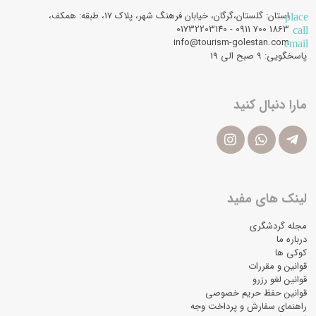
استان: گلستان،گرگان، خیابان فرهنگ شهر، پلاک 17، طبقه: همکف،
place
1863 700 0911 - 01732203140
call
info@tourism-golestan.com
email
پاسخگویی: ۹ صبح الی 19
مارا دنبال کنید
لینک های مفید
مجله گردشگری
درباره ما
کوکی ها
قوانین و مقررات
قوانین لغو رزرو
قوانین حفظ حریم خصوصی
راهنمای سفارش و پرداخت وجه