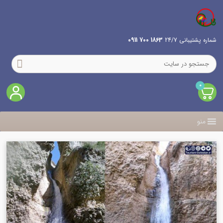
شماره پشتیبانی 24/7
1863 700 0911
0
منو