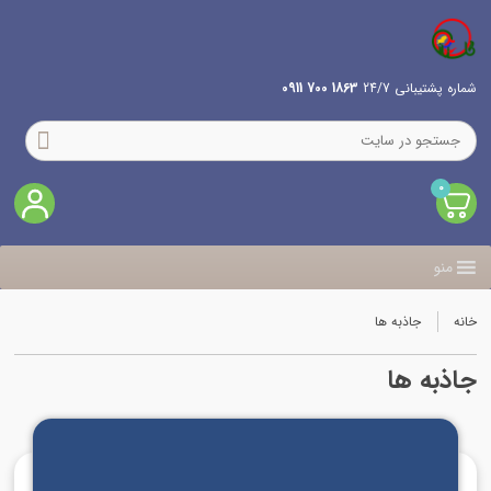
شماره پشتیبانی 24/7
1863 700 0911
0
منو
خانه
جاذبه ها
جاذبه ها