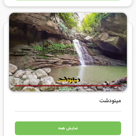
مینودشت
نمایش همه