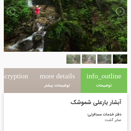
ncryption
more details
info_outline
توضیحات
توضیحات بیشتر
رزر
آبشار یارعلی شموشک
دفتر خدمات مسافرتی
:
صابر گشت