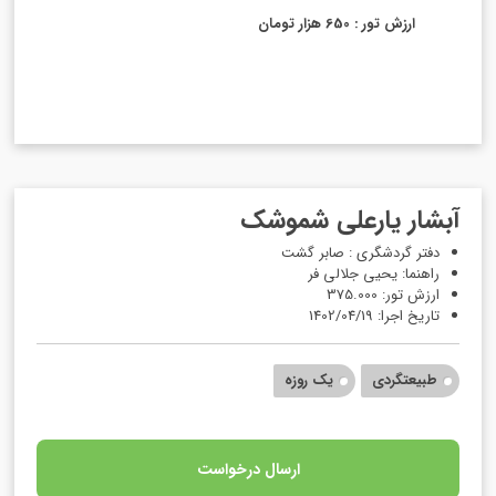
ارزش تور : 650 هزار تومان
آبشار یارعلی شموشک
دفتر گردشگری : صابر گشت
راهنما: یحیی جلالی فر
ارزش تور: 375.000
تاریخ اجرا: 1402/04/19
طبیعتگردی
یک روزه
ارسال درخواست