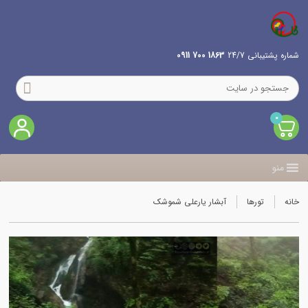
شماره پشتیبانی 24/7
1863 700 0911
0
منو
خانه
تورها
آبشار یارعلی شموشک