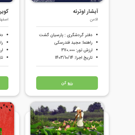
آبشار اوترنه
کویر
الامن
اصفها
دفتر گردشگری : پارسیان گشت
دف
راهنما: مجید فندرسکی
را
ارزش تور: 370.000
ارزش
تاریخ اجرا: 1403/10/14
تاری
رزرو کن