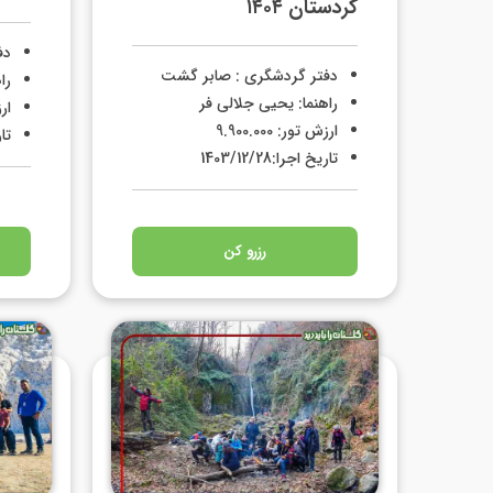
کردستان ۱۴۰۴
دف
دفتر گردشگری : صابر گشت
را
راهنما: یحیی جلالی فر
ارزش
ارزش تور: 9.900.000
تاری
تاریخ اجرا:1403/12/28
رزرو کن