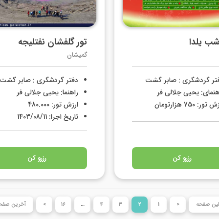
شب یلدا
تور گلفشان نفتلیجه
گمیشان
تر گردشگری : صابر گشت
دفتر گردشگری : صابر گشت
هنمای: یحیی جلالی فر
راهنما: یحیی جلالی فر
 تور: 750 هزارتومان
ارزش تور: 480.000
تاریخ اجرا: 1403/08/11
رزرو کن
رزرو کن
لین صفحه
<
1
2
3
4
…
16
>
آخرین صفح