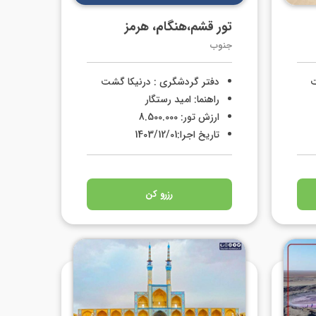
تور قشم،هنگام، هرمز
جنوب
ت
دفتر گردشگری : درنیکا گشت
راهنما: امید رستگار
ارزش تور: 8.500.000
تاریخ اجرا:1403/12/01
رزرو کن