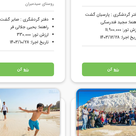
روستای سیدمیران
تر گردشگری : پارسیان گشت
دفتر گردشگری : صابر گشت
هنما: مجید فندرسکی
راهنما: یحیی جلالی فر
 تور: 11.900.000
ارزش تور: 330.000
خ اجرا: 1403/12/28
تاریخ اجرا: 1403/10/28
رزرو کن
رزرو کن