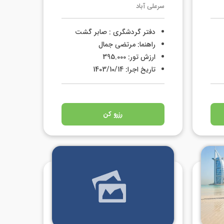
سرعلی آباد
دفتر گردشگری : صابر گشت
راهنما: مرتضی جمال
ارزش تور: 395.000
تاریخ اجرا: 1403/10/14
رزرو کن