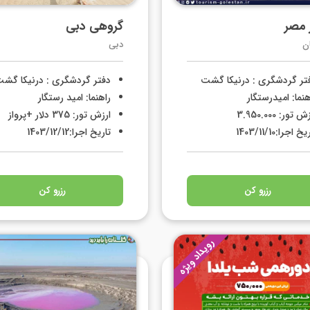
 مصر
گروهی دبی
ن
دبی
تر گردشگری : درنیکا گشت
دفتر گردشگری : درنیکا گش
هنما: امیدرستگار
راهنما: امید رستگار
 تور: 3.950.000
ارزش تور: 375 دلار +پرواز
خ اجرا:1403/11/10
تاریخ اجرا:1403/12/12
رزرو کن
رزرو کن
رویداد ویژه