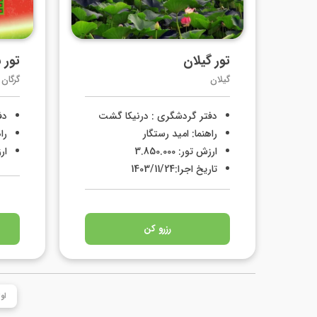
تور گیلان
تور 
گیلان
گرگان
دفتر گردشگری : درنیکا گشت
دف
راهنما: امید رستگار
را
ارزش تور: 3.850.000
ارزش
تاریخ اجرا:1403/11/24
رزرو کن
او