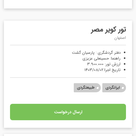
تور کویر مصر
اصفهان
دفتر گردشگری : پارسیان گشت
راهنما: حسینعلی عزیزی
ارزش تور: 3.900.000
تاریخ اجرا:1403/08/02
ایرانگردی
طبیعتگردی
ارسال درخواست