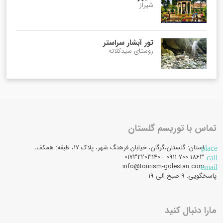
شیراز
تور آبشار سراستر
روستای سیدکلاته
تماس با توریسم گلستان
استان: گلستان،گرگان، خیابان فرهنگ شهر، پلاک 17، طبقه: همکف،
place
1863 700 0911 - 01732203140
call
info@tourism-golestan.com
email
پاسخگویی: ۹ صبح الی 19
مارا دنبال کنید