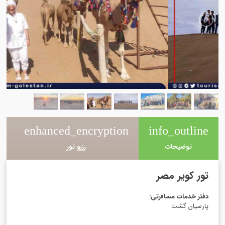
e
enhanced_encryption
info_outline
توضیحات
رزرو تور
تور کویر مصر
دفتر خدمات مسافرتی
:
پارسیان گشت