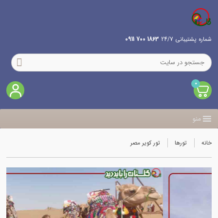
شماره پشتیبانی 24/7
1863 700 0911
0
منو
خانه
تورها
تور کویر مصر