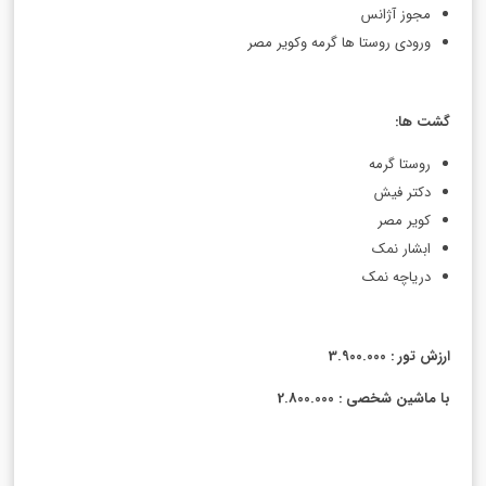
مجوز آژانس
ورودی روستا ها گرمه وکویر مصر
گشت ها
:
روستا گرمه
دکتر فیش
کویر مصر
ابشار نمک
دریاچه نمک
ارزش تور : 3.900.000
با ماشین شخصی : 2.800.000