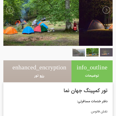
e
enhanced_encryption
info_outline
توضیحات
رزرو تور
تور کمپینگ جهان نما
دفتر خدمات مسافرتی
:
نقش فانوس