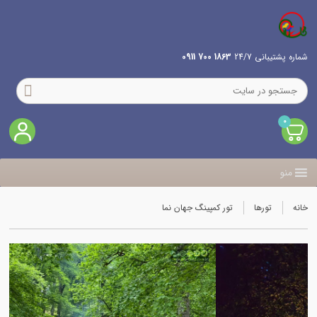
شماره پشتیبانی 24/7
1863 700 0911
0
منو
خانه
تورها
تور کمپینگ جهان نما