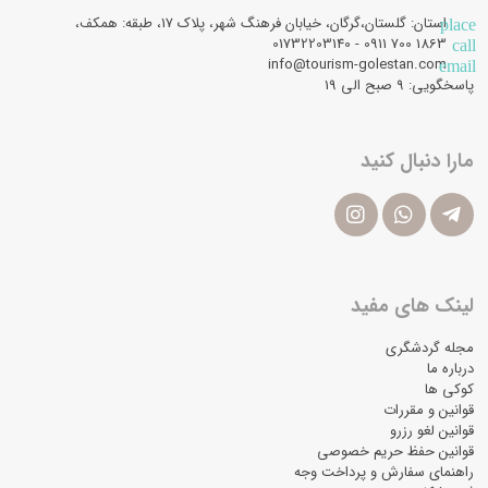
استان: گلستان،گرگان، خیابان فرهنگ شهر، پلاک 17، طبقه: همکف،
place
1863 700 0911 - 01732203140
call
info@tourism-golestan.com
email
پاسخگویی: ۹ صبح الی 19
مارا دنبال کنید
لینک های مفید
مجله گردشگری
درباره ما
کوکی ها
قوانین و مقررات
قوانین لغو رزرو
قوانین حفظ حریم خصوصی
راهنمای سفارش و پرداخت وجه