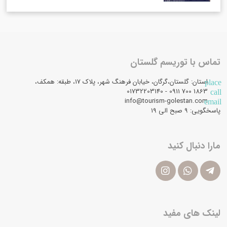
تماس با توریسم گلستان
استان: گلستان،گرگان، خیابان فرهنگ شهر، پلاک 17، طبقه: همکف،
place
1863 700 0911 - 01732203140
call
info@tourism-golestan.com
email
پاسخگویی: ۹ صبح الی 19
مارا دنبال کنید
لینک های مفید