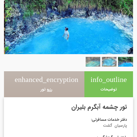
e
enhanced_encryption
info_outline
توضیحات
رزرو تور
تور چشمه آبگرم بلیران
دفتر خدمات مسافرتی
:
پارسیان گشت