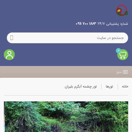
شماره پشتیبانی 24/7
1863 700 0911
0
منو
خانه
تورها
تور چشمه آبگرم بلیران