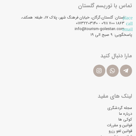
تماس با توریسم گلستان
استان: گلستان،گرگان، خیابان فرهنگ شهر، پلاک 17، طبقه: همکف،
place
1863 700 0911 - 01732203140
call
info@tourism-golestan.com
email
پاسخگویی: ۹ صبح الی 19
مارا دنبال کنید
لینک های مفید
مجله گردشگری
درباره ما
کوکی ها
قوانین و مقررات
قوانین لغو رزرو