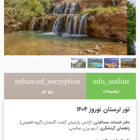
e
enhanced_encryption
info_outline
توضیحات
رزرو تور
تور لرستان نوروز ۱۴۰۴
دفتر خدمات مسافرتی:
آژانس پارسیان گشت گلستان (گروه ققنوس)
راهنمای گردشگری:
آریو برزن صالحی