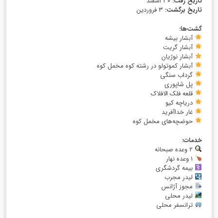
تاریخ رفت:
۳۰ اسفند
تاریخ برگشت:
۳ فروردین
گشت‌ها:
آبشار بیشه
آبشار گریت
آبشار نوژیان
آبشار کموتولو در رشته کوه مخمل کوه
گرداب سنگی
پل شاپوری
قلعه فلک الافلاک
دریاچه کیو
غار خداآفرید
حوضچه‌های مخمل کوه
خدمات:
۲ وعده صبحانه
۱ وعده نهار
بیمه گردشگری
لیدر مجرب
مجوز آژانس
لیدر محلی
ترانسفر محلی