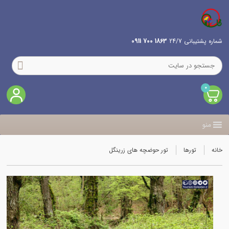
شماره پشتیبانی 24/7
1863 700 0911
0
منو
خانه
تورها
تور حوضچه های زرینگل