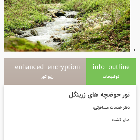
e
enhanced_encryption
info_outline
توضیحات
رزرو تور
تور حوضچه های زرینگل
دفتر خدمات مسافرتی
:
صابر گشت