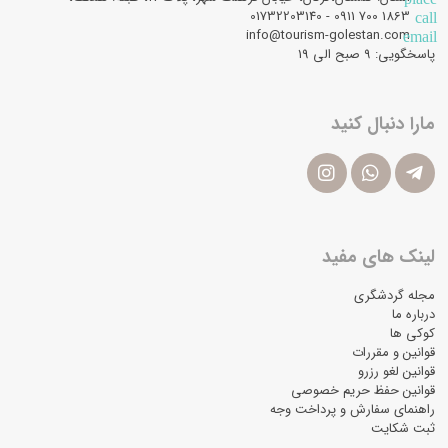
1863 700 0911 - 01732203140
call
info@tourism-golestan.com
email
پاسخگویی: ۹ صبح الی 19
مارا دنبال کنید
لینک های مفید
مجله گردشگری
درباره ما
کوکی ها
قوانین و مقررات
قوانین لغو رزرو
قوانین حفظ حریم خصوصی
راهنمای سفارش و پرداخت وجه
ثبت شکایت