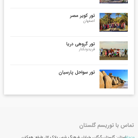
تور کویر مصر
اصفهان
تور گروهی دریا
فریدونکنار
تور سواحل پارسیان
تماس با توریسم گلستان
استان: گلستان،گرگان، خیابان فرهنگ شهر، پلاک 17، طبقه: همکف،
place