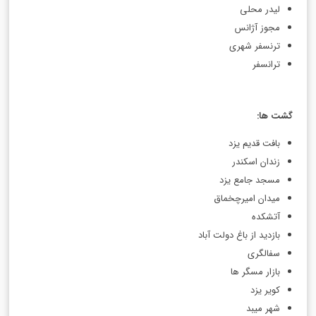
لیدر محلی
مجوز آژانس
ترنسفر شهری
ترانسفر
گشت ها
:
بافت قدیم یزد
زندان اسکندر
مسجد جامع یزد
میدان امیرچخماق
آتشکده
بازدید از باغ دولت آباد
سفالگری
بازار مسگر ها
کویر یزد
شهر میبد