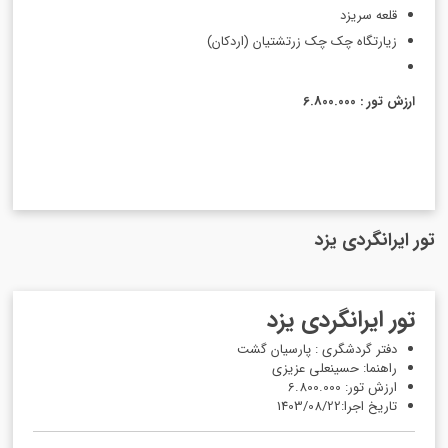
قلعه سریزد
زیارتگاه چک چک زرتشتیان (اردکان)
ارزش تور : 6.800.000
تور ایرانگردی یزد
تور ایرانگردی یزد
دفتر گردشگری : پارسیان گشت
راهنما: حسینعلی عزیزی
ارزش تور: 6.800.000
تاریخ اجرا:1403/08/22