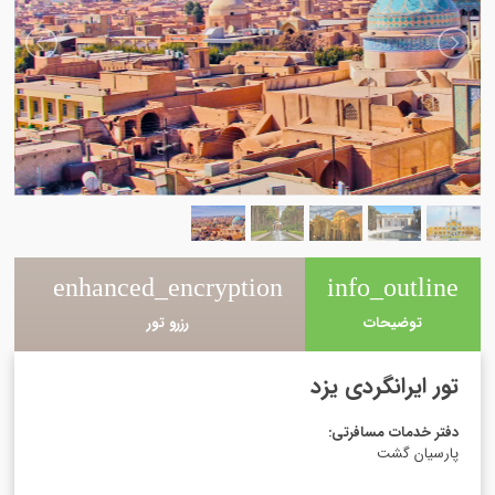
e
enhanced_encryption
info_outline
توضیحات
رزرو تور
تور ایرانگردی یزد
دفتر خدمات مسافرتی
:
پارسیان گشت