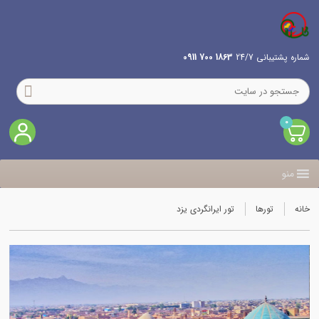
شماره پشتیبانی 24/7
1863 700 0911
0
منو
خانه
تورها
تور ایرانگردی یزد