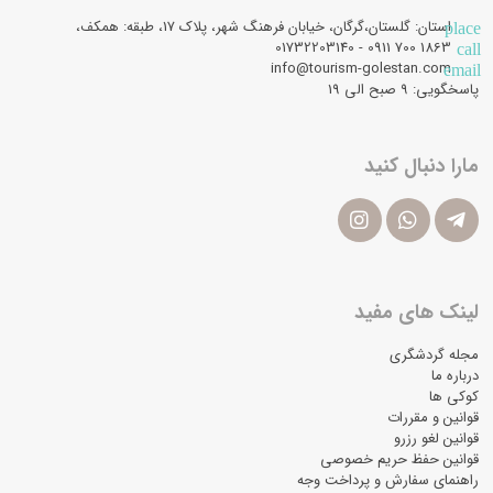
استان: گلستان،گرگان، خیابان فرهنگ شهر، پلاک 17، طبقه: همکف،
place
1863 700 0911 - 01732203140
call
info@tourism-golestan.com
email
پاسخگویی: ۹ صبح الی 19
مارا دنبال کنید
لینک های مفید
مجله گردشگری
درباره ما
کوکی ها
قوانین و مقررات
قوانین لغو رزرو
قوانین حفظ حریم خصوصی
راهنمای سفارش و پرداخت وجه