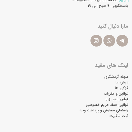
info@tourism-golestan.com
email
پاسخگویی: ۹ صبح الی 19
مارا دنبال کنید
لینک های مفید
مجله گردشگری
درباره ما
کوکی ها
قوانین و مقررات
قوانین لغو رزرو
قوانین حفظ حریم خصوصی
راهنمای سفارش و پرداخت وجه
ثبت شکایت