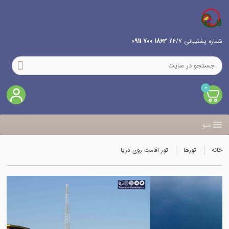
شماره پشتیبانی 24/7
1863 700 0911
0
منو
خانه
تورها
تور اقامت روی دریا