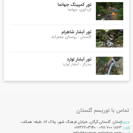
تور کمپینگ جهانما
کردکوی، جهانما
تور آبشار شاهرام
گلستان - روستای جعفرآباد
تور آبشار لوارد
بندرگز - آبشار لوارد
تماس با توریسم گلستان
استان: گلستان،گرگان، خیابان فرهنگ شهر، پلاک 17، طبقه: همکف،
place
1863 700 0911 - 01732203140
call