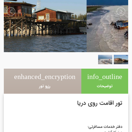
e
enhanced_encryption
info_outline
توضیحات
رزرو تور
تور اقامت روی دریا
دفتر خدمات مسافرتی
: