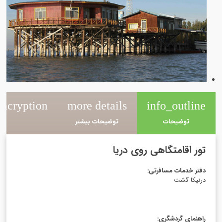
ncryption
more details
info_outline
توضیحات
توضیحات بیشتر
رزر
تور اقامتگاهی روی دریا
دفتر خدمات مسافرتی
:
درنیکا گشت
راهنمای گردشگری
: