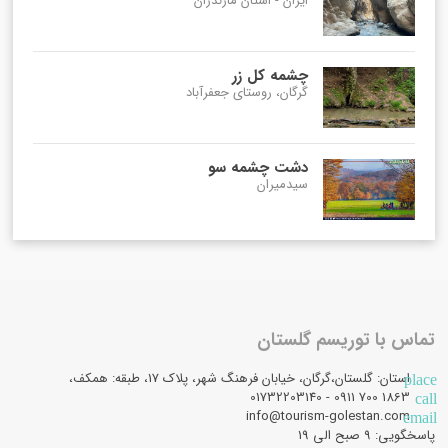
ایران - استان مازندران
چشمه کل زر
گرگان، روستای جعفرآباد
دشت چشمه سو
سیدمیران
تماس با توریسم گلستان
استان: گلستان،گرگان، خیابان فرهنگ شهر، پلاک 17، طبقه: همکف،
place
1863 700 0911 - 01732203140
call
info@tourism-golestan.com
email
پاسخگویی: ۹ صبح الی 19