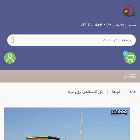
شماره پشتیبانی 24/7
1863 700 0911
0
منو
خانه
تورها
تور اقامتگاهی روی دریا