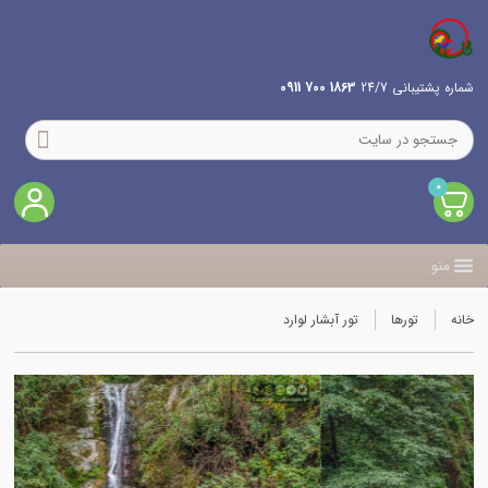
شماره پشتیبانی 24/7
1863 700 0911
0
منو
خانه
تورها
تور آبشار لوارد