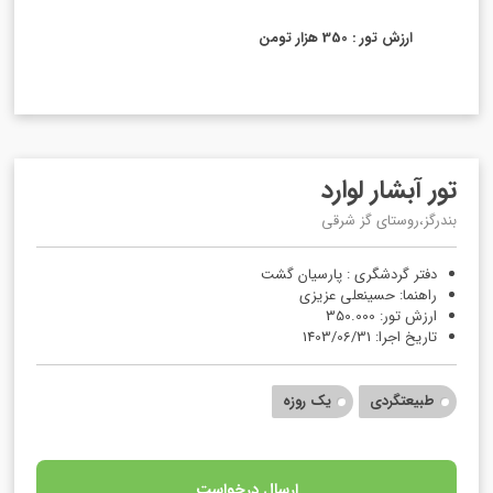
ارزش تور : 350 هزار تومن
تور آبشار لوارد
بندرگز،روستای گز شرقی
دفتر گردشگری : پارسیان گشت
راهنما: حسینعلی عزیزی
ارزش تور: 350.000
تاریخ اجرا: 1403/06/31
طبیعتگردی
یک روزه
ارسال درخواست