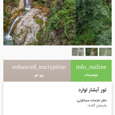
e
enhanced_encryption
info_outline
توضیحات
رزرو تور
تور آبشار لوارد
دفتر خدمات مسافرتی
:
پارسیان گشت