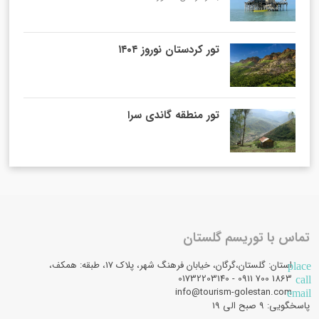
تور کردستان نوروز ۱۴۰۴
تور منطقه گاندی سرا
تماس با توریسم گلستان
استان: گلستان،گرگان، خیابان فرهنگ شهر، پلاک 17، طبقه: همکف،
place
1863 700 0911 - 01732203140
call
info@tourism-golestan.com
email
پاسخگویی: ۹ صبح الی 19