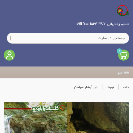
شماره پشتیبانی 24/7
1863 700 0911
0
منو
خانه
تورها
تور آبشار سراستر