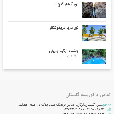
تور آبشار گنج او
تور دریا فریدونکنار
چشمه آبگرم بلیران
مازندران، آمل
تماس با توریسم گلستان
استان: گلستان،گرگان، خیابان فرهنگ شهر، پلاک 17، طبقه: همکف،
place
1863 700 0911 - 01732203140
call