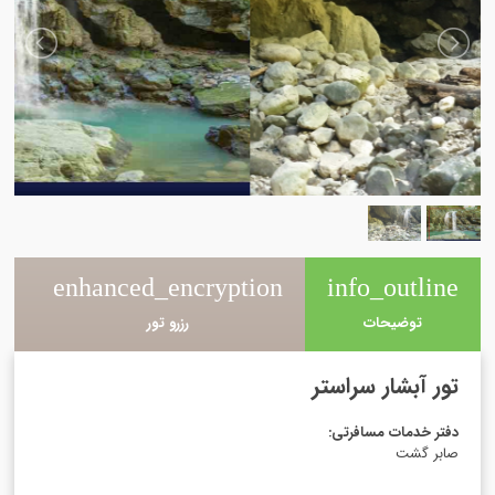
e
enhanced_encryption
info_outline
توضیحات
رزرو تور
تور آبشار سراستر
دفتر خدمات مسافرتی
:
صابر گشت