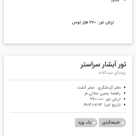
مجوز
ارزش تور : 360 هزار تومن
تور آبشار سراستر
روستای سیدکلاته
دفتر گردشگری : صابر گشت
راهنما: یحیی جلالی فر
ارزش تور: 360.000
تاریخ اجرا: 1403/07/13
طبیعتگردی
یک روزه