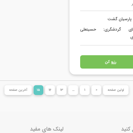
 پارسیان گشت
مای گردشگری: حسینعلی
ی
رزرو کن
اولین صفحه
<
1
…
13
14
15
آخرین صفحه
 کنید
لینک های مفید