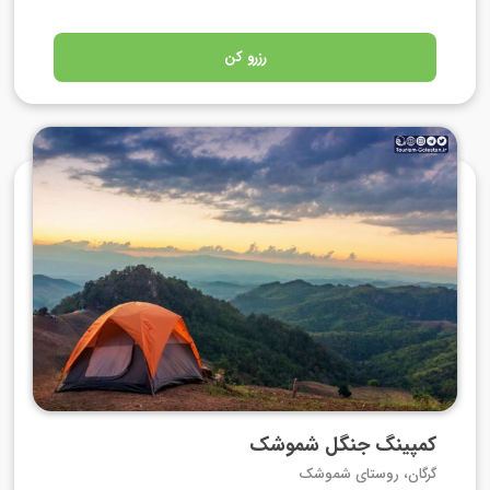
رزرو کن
کمپینگ جنگل شموشک
گرگان، روستای شموشک