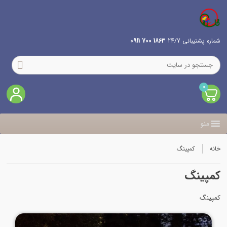
شماره پشتیبانی 24/7
1863 700 0911
0
منو
خانه
کمپینگ
کمپینگ
کمپینگ