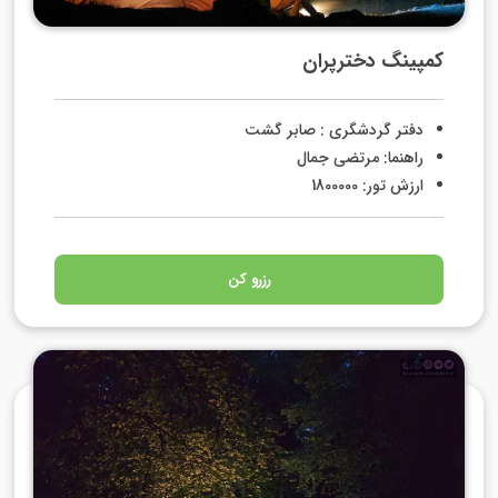
کمپینگ دخترپران
دفتر گردشگری : صابر گشت
راهنما: مرتضی جمال
ارزش تور: 1800000
رزرو کن