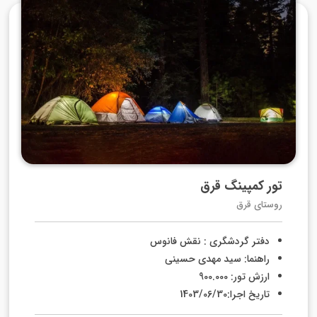
تور کمپینگ قرق
روستای قرق
دفتر گردشگری : نقش فانوس
راهنما: سید مهدی حسینی
ارزش تور: 900.000
تاریخ اجرا:1403/06/30