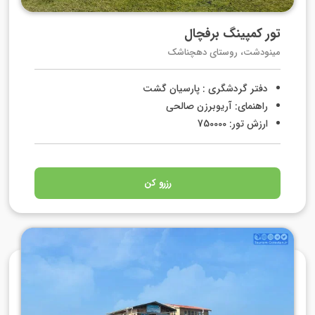
تور کمپینگ برفچال
مینودشت، روستای دهچناشک
دفتر گردشگری : پارسیان گشت
راهنمای: آریوبرزن صالحی
ارزش تور: 750000
رزرو کن