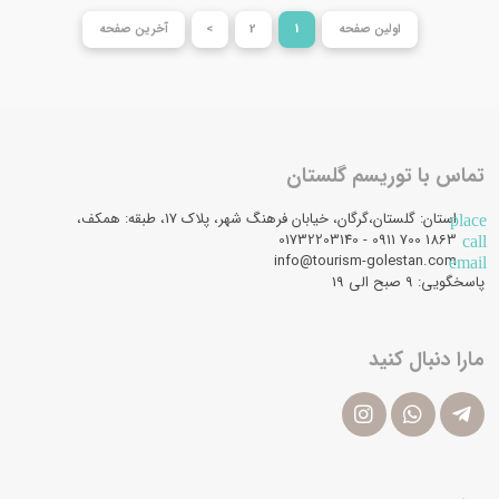
اولین صفحه
1
2
>
آخرین صفحه
تماس با توریسم گلستان
استان: گلستان،گرگان، خیابان فرهنگ شهر، پلاک 17، طبقه: همکف،
place
1863 700 0911 - 01732203140
call
info@tourism-golestan.com
email
پاسخگویی: ۹ صبح الی 19
مارا دنبال کنید