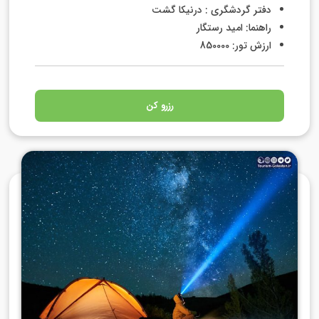
دفتر گردشگری : درنیکا گشت
راهنما: امید رستگار
ارزش تور: 850000
رزرو کن