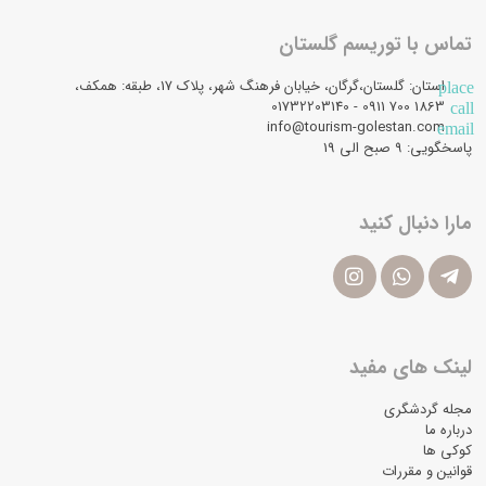
تماس با توریسم گلستان
استان: گلستان،گرگان، خیابان فرهنگ شهر، پلاک 17، طبقه: همکف،
place
1863 700 0911 - 01732203140
call
info@tourism-golestan.com
email
پاسخگویی: ۹ صبح الی 19
مارا دنبال کنید
لینک های مفید
مجله گردشگری
درباره ما
کوکی ها
قوانین و مقررات