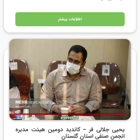
اطلاعات بیشتر
یحیی جلالی فر – کاندید دومین هیئت مدیره
انجمن صنفی استان گلستان