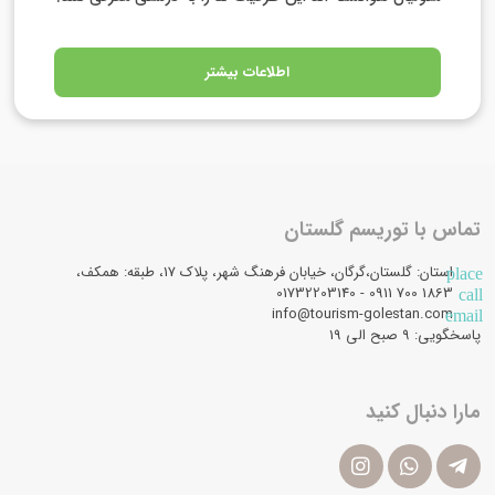
اطلاعات بیشتر
تماس با توریسم گلستان
استان: گلستان،گرگان، خیابان فرهنگ شهر، پلاک 17، طبقه: همکف،
place
1863 700 0911 - 01732203140
call
info@tourism-golestan.com
email
پاسخگویی: ۹ صبح الی 19
مارا دنبال کنید