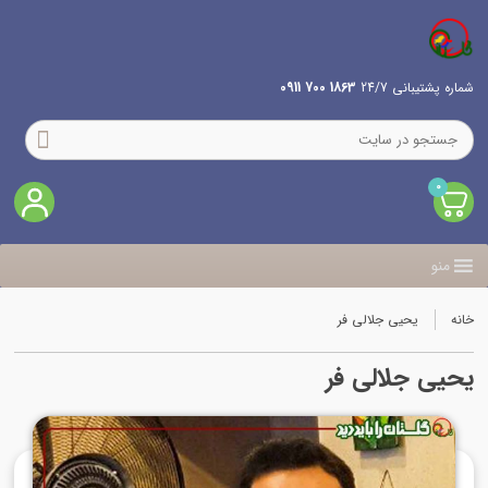
شماره پشتیبانی 24/7
1863 700 0911
0
منو
خانه
یحیی جلالی فر
یحیی جلالی فر