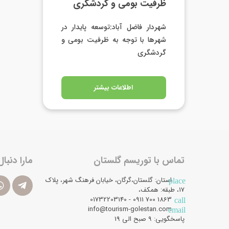
ظرفیت بومی و گردشگری
شهردار فاضل آباد:توسعه پایدار در
شهرها با توجه به ظرفیت بومی و
گردشگری
اطلاعات بیشتر
تماس با توریسم گلستان
مارا دنبال
استان: گلستان،گرگان، خیابان فرهنگ شهر، پلاک
place
17، طبقه: همکف،
1863 700 0911 - 01732203140
call
info@tourism-golestan.com
email
پاسخگویی: ۹ صبح الی 19