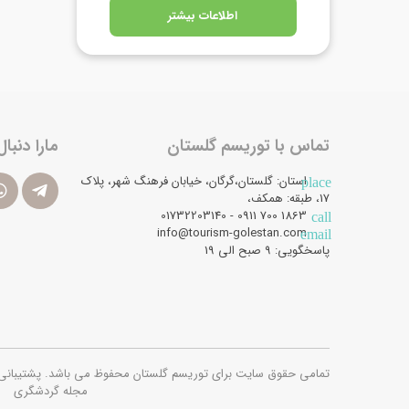
اطلاعات بیشتر
تماس با توریسم گلستان
مارا دنبال
استان: گلستان،گرگان، خیابان فرهنگ شهر، پلاک
place
17، طبقه: همکف،
1863 700 0911 - 01732203140
call
info@tourism-golestan.com
email
پاسخگویی: ۹ صبح الی 19
تمامی حقوق سایت برای توریسم گلستان محفوظ می باشد. پشتیبانی فنی و امن
مجله گردشگری