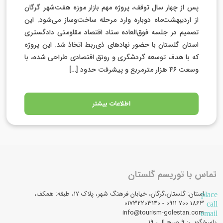
پس از چهار سال توقف، پروژه مهم بازار موزه هفت‌شهر گرگان
از اردیبهشت‌ماه دوباره وارد مرحله ساخت‌وساز می‌شود. این
تصمیم در جلسه فوق‌العاده ستاد اقتصاد مقاومتی دادگستری
استان گلستان با حضور نهادهای ذی‌ربط اتخاذ شد. این پروژه
که با هدف توسعه گردشگری و رونق اقتصادی طراحی شده، با
وسعت ۴۶ هزار مترمربع و پیشرفت حدود […]
اطلاعات بیشتر
تماس با توریسم گلستان
استان: گلستان،گرگان، خیابان فرهنگ شهر، پلاک 17، طبقه: همکف،
place
1863 700 0911 - 01732203140
call
info@tourism-golestan.com
email
پاسخگویی: ۹ صبح الی 19