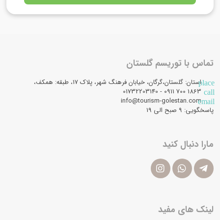
تماس با توریسم گلستان
استان: گلستان،گرگان، خیابان فرهنگ شهر، پلاک 17، طبقه: همکف،
place
1863 700 0911 - 01732203140
call
info@tourism-golestan.com
email
پاسخگویی: ۹ صبح الی 19
مارا دنبال کنید
لینک های مفید