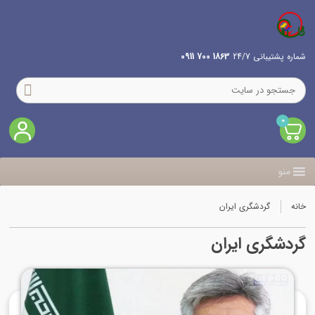
شماره پشتیبانی 24/7
1863 700 0911
0
منو
خانه
گردشگری ایران
گردشگری ایران