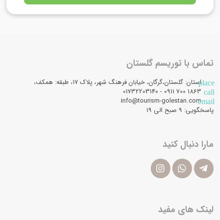
تماس با توریسم گلستان
استان: گلستان،گرگان، خیابان فرهنگ شهر، پلاک 17، طبقه: همکف،
place
1863 700 0911 - 01732203140
call
info@tourism-golestan.com
email
پاسخگویی: ۹ صبح الی 19
مارا دنبال کنید
لینک های مفید