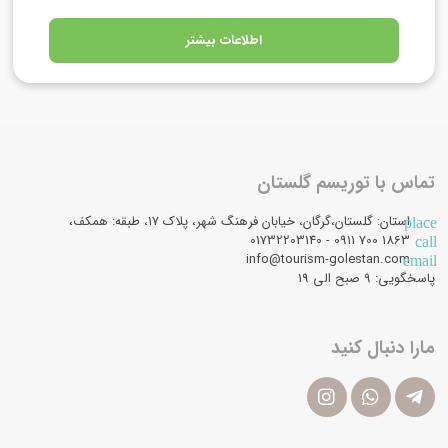
اطلاعات بیشتر
تماس با توریسم گلستان
استان: گلستان،گرگان، خیابان فرهنگ شهر، پلاک 17، طبقه: همکف،
place
1863 700 0911 - 01732203140
call
info@tourism-golestan.com
email
پاسخگویی: ۹ صبح الی 19
مارا دنبال کنید