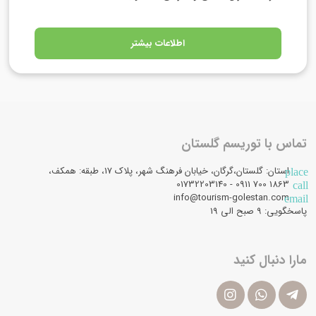
اطلاعات بیشتر
تماس با توریسم گلستان
استان: گلستان،گرگان، خیابان فرهنگ شهر، پلاک 17، طبقه: همکف،
place
1863 700 0911 - 01732203140
call
info@tourism-golestan.com
email
پاسخگویی: ۹ صبح الی 19
مارا دنبال کنید