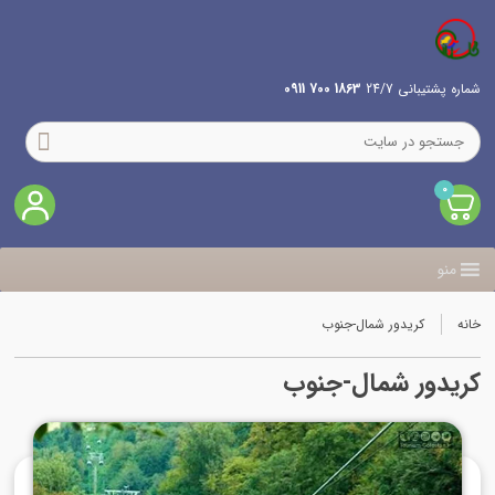
شماره پشتیبانی 24/7
1863 700 0911
0
منو
خانه
کریدور شمال-جنوب
کریدور شمال-جنوب